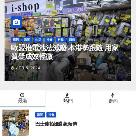
人物
專題
頭條
年青運動員
院校
頭條
院辦「院長論壇」議AI與新傳
泳健將 「
並駕齊驅.
2024
JUN 24, 2024
最新
熱門
走向
港聞
社會
巴士迷拍攝亂象頻傳