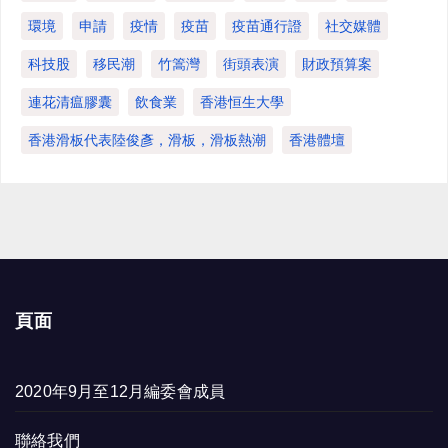
環境
申請
疫情
疫苗
疫苗通行證
社交媒體
科技股
移民潮
竹篙灣
街頭表演
財政預算案
連花清瘟膠囊
飲食業
香港恒生大學
香港滑板代表陸俊彥，滑板，滑板熱潮
香港體壇
頁面
2020年9月至12月編委會成員
聯絡我們