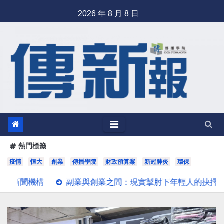
Skip
2026 年 8 月 8 日
to
content
熱門標籤
疫情
恒大
創業
傳播學院
財政預算案
新冠肺炎
環保
副業與創業之間：現實掣肘下年輕人的抉擇
機管局舉行