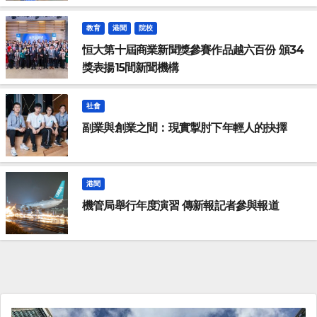
教育
港聞
院校
恒大第十屆商業新聞獎參賽作品越六百份 頒34
獎表揚15間新聞機構
社會
副業與創業之間：現實掣肘下年輕人的抉擇
港聞
機管局舉行年度演習 傳新報記者參與報道