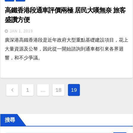
高鐵香港段通車評價兩極 居民大嘆無奈 旅客
盛讚方便
JAN 1, 2019
廣深港高鐵香港段是近年政府大型重點基礎建設項目，花上
大量資源及公帑，因此從一開始諮詢到通車都引來各界迴
響，和不少爭議。
Posts
1
…
18
19
navigation
搜尋