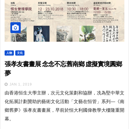
人物
文化
張孝友書畫展 念念不忘舊南鄉 虛擬實境圓鄉
夢
JAN 1, 2019
由香港恒生大學主辦，次元文化策劃和協辦，冼為堅中華文
化拓展計劃贊助的藝術文化活動「文藝在恒管」系列—《南
鄉舊夢》張孝友書畫展，早前於恒大利國偉教學大樓隆重開
幕。