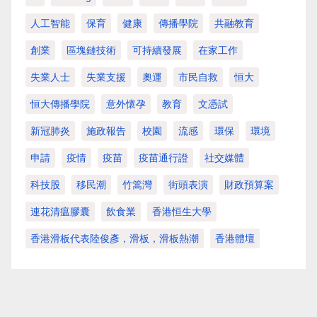
人工智能
保育
健康
傳播學院
共融教育
創業
區塊鏈技術
可持續發展
在家工作
失業人士
失業支援
奧運
市民自救
恒大
恒大傳播學院
意外懷孕
教育
文憑試
新冠肺炎
施政報告
校園
流感
環保
環境
申請
疫情
疫苗
疫苗通行證
社交媒體
科技股
移民潮
竹篙灣
街頭表演
財政預算案
連花清瘟膠囊
飲食業
香港恒生大學
香港滑板代表陸俊彥，滑板，滑板熱潮
香港體壇