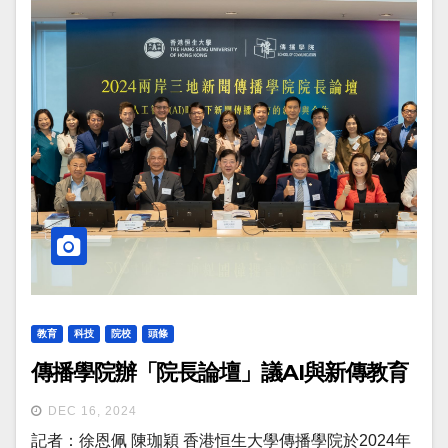
教育
科技
院校
頭條
傳播學院辦「院長論壇」議AI與新傳教育
DEC 16, 2024
記者：徐恩佩 陳珈穎 香港恒生大學傳播學院於2024年