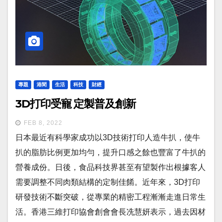
專題
港聞
生活
科技
財經
3D打印受寵 定製普及創新
FEB 8, 2022
日本最近有科學家成功以3D技術打印人造牛扒，使牛
扒的脂肪比例更加均勻，提升口感之餘也豐富了牛扒的
營養成份。日後，食品科技界甚至有望製作出根據客人
需要調整不同肉類結構的定制佳餚。近年來，3D打印
研發技術不斷突破，從專業的精密工程漸漸走進日常生
活。香港三維打印協會創會會長冼慧妍表示，過去因材