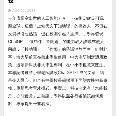
技
AUG 23, 2023
去年底橫空出世的人工智能﹙ＡＩ﹚技術ChatGPT風
靡全球，這個「上知天文下知地理」的機器人，不但在
投資界引起熱議，也在校園引起「波瀾」，學界發現
ChatGPT「做功課、答問題」的能力教人讚嘆亦使人
困惑，「抄功課」、「作弊」的爭議油然而生，針對此
事，港大早前宣布禁止學生使用，中大則研制定適用政
策。這項新科技非大學生專利，在中小學也惹來關注。
本報記者邀請小學老師試改ChatGPT生成的文章，結
果令人憂心，但也有中學校長籲採用正面態度擁抱新事
物，重新思考育才模式。事實上，科技向來有「水能載
舟，亦能覆舟」之熱議，學界以至各行各業該如何應
對，專家提出一些看法。