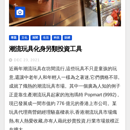
專題
文化
港聞
生活
科技
財經
潮流玩具化身另類投資工具
DEC 23, 2021
近兩年潮流玩具在坊間流行,這些玩具不只是童孩的玩
意,還讓中老年人和年輕人一樣為之著迷,它們價格不菲,
成就了熾熱的潮流玩具市場。其中一個廣為人知的例子
正是靠生產潮流玩具起家的泡泡瑪特 Popmart (9992) ,
現已發展成一間市值約 776 億元的香港上市公司。某
玩具代理商營銷經理駱嘉樑表示,香港潮流玩具市場熾
熱,有人熱愛收藏,亦有人藉此炒賣投資,行業市場規模正
在擴大。