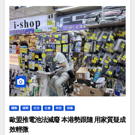
國際
港聞
生活
社會
科技
頭條
歐盟推電池法減廢 本港勢跟隨 用家質疑成
效輕微