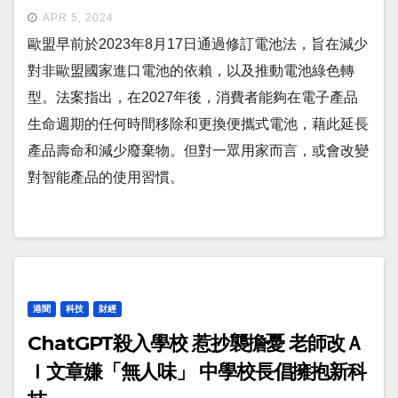
APR 5, 2024
歐盟早前於2023年8月17日通過修訂電池法，旨在減少
對非歐盟國家進口電池的依賴，以及推動電池綠色轉
型。法案指出，在2027年後，消費者能夠在電子產品
生命週期的任何時間移除和更換便攜式電池，藉此延長
產品壽命和減少廢棄物。但對一眾用家而言，或會改變
對智能產品的使用習慣。
港聞
科技
財經
ChatGPT殺入學校 惹抄襲擔憂 老師改Ａ
Ｉ文章嫌「無人味」 中學校長倡擁抱新科