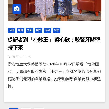
人物
專題
教育
科技
財經
院校
從記者到「小炒王」 梁心欣：咬緊牙關堅
持下來
DEC 9, 2020
香港恒生大學傳播學院2020年10月22日舉辦「恒傳匯
談」，邀請有股評專家「小炒王」之稱的梁心欣分享她
從記者到老闆的創業道路，她鼓勵同學創業要努力和堅
持。