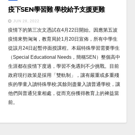
疫下SEN學習難 學校給予支援更難
JUN 28, 2022
疫情下的第三次文憑試在4月22日開始。因應第五波
疫情來勢洶洶，教育局於1月20日宣佈，所有中學生
從該月24日起暫停面授課程。本屆特殊學習需要學生
（Special Educational Needs，簡稱SEN）整個高中
生涯都在疫情下度過，學習不免遇到不少挑戰。目前
政府現行政策是採用「雙軌制」，讓有嚴重或多重殘
疾的學童入讀特殊學校;其餘則盡量入讀普通學校，讓
他們與普通兒童相處，從而充份獲得教育上的裨益當
前。