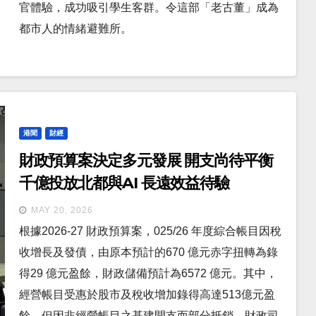
官體驗，成功吸引學生客群。令這部「老古董」成為
都市人的情緒避難所。
港聞
財經
財政預算案決定多元發展 開支尚待平衡
千億投放北都與AI 長遠效益待驗
MAY 20, 2026
根據2026-27 財政預算案，025/26 年度綜合帳目因稅
收增長及發債，由原本預計的670 億元赤字扭轉為錄
得29 億元盈餘，財政儲備預計為6572 億元。其中，
經營帳目受惠於股市及稅收增加錄得高達513億元盈
餘，但因非經營帳目之基建開支而部分抵銷。財政司