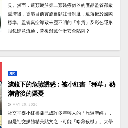
見。然而，這類屬於第二類醫療儀器的產品監管卻嚴
重滯後，香港目前實施自願註冊制度，遠落後於國際
標準。監管真空導致來歷不明的「水貨」及彩色隱形
眼鏡肆意流通，背後潛藏什麼安全陷阱？
港聞
濾鏡下的危險誘惑：被小紅書「種草」熱
潮背後的隱憂
MAY 20, 2026
社交平臺小紅書雖已成許多年輕人的「旅遊聖經」，
但是社交媒體精美貼文之下可能「暗藏殺機」。大學