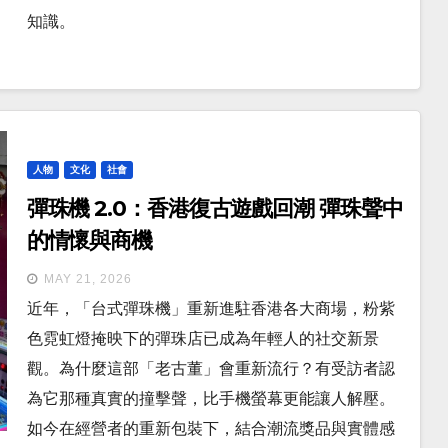
知識。
人物
文化
社會
彈珠機 2.0：香港復古遊戲回潮 彈珠聲中
的情懷與商機
MAY 21, 2026
近年，「台式彈珠機」重新進駐香港各大商場，粉紫
色霓虹燈掩映下的彈珠店已成為年輕人的社交新景
觀。為什麼這部「老古董」會重新流行？有受訪者認
為它那種真實的撞擊聲，比手機螢幕更能讓人解壓。
如今在經營者的重新包裝下，結合潮流獎品與實體感