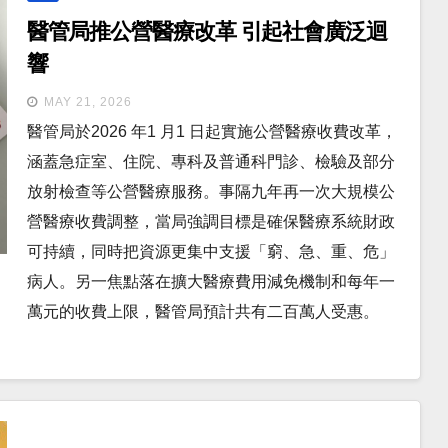
醫管局推公營醫療改革 引起社會廣泛迴
響
MAY 21, 2026
醫管局於2026 年1 月1 日起實施公營醫療收費改革，
涵蓋急症室、住院、專科及普通科門診、檢驗及部分
放射檢查等公營醫療服務。事隔九年再一次大規模公
營醫療收費調整，當局強調目標是確保醫療系統財政
可持續，同時把資源更集中支援「窮、急、重、危」
病人。另一焦點落在擴大醫療費用減免機制和每年一
萬元的收費上限，醫管局預計共有二百萬人受惠。