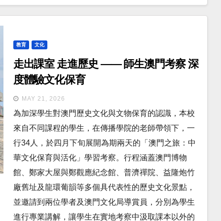
教育
文化
走出課室 走進歷史 —— 師生澳門考察 深
度體驗文化保育
MAY 21, 2026
為加深學生對澳門歷史文化與文物保育的認識，本校
來自不同課程的學生，在傳播學院的老師帶領下，一
行34人，於四月下旬展開為期兩天的「澳門之旅：中
華文化保育與活化」學習考察。行程涵蓋澳門博物
館、鄭家大屋與鄭觀應紀念館、普濟禪院、益隆炮竹
廠舊址及龍環葡韻等多個具代表性的歷史文化景點，
並邀請到兩位學者及澳門文化局導賞員，分別為學生
進行專業講解，讓學生在實地考察中汲取課本以外的