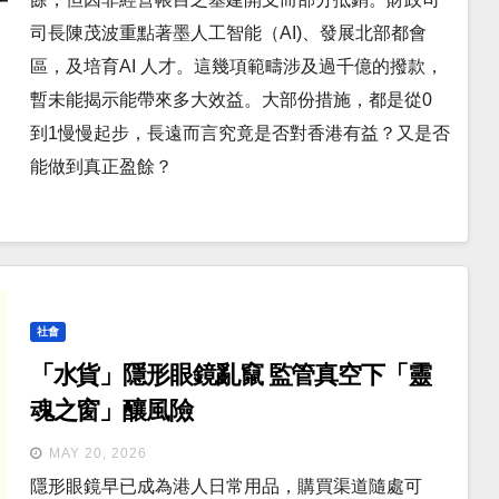
司長陳茂波重點著墨人工智能（AI)、發展北部都會
區，及培育AI 人才。這幾項範疇涉及過千億的撥款，
暫未能揭示能帶來多大效益。大部份措施，都是從0
到1慢慢起步，長遠而言究竟是否對香港有益？又是否
能做到真正盈餘？
社會
「水貨」隱形眼鏡亂竄 監管真空下「靈
魂之窗」釀風險
MAY 20, 2026
隱形眼鏡早已成為港人日常用品，購買渠道隨處可