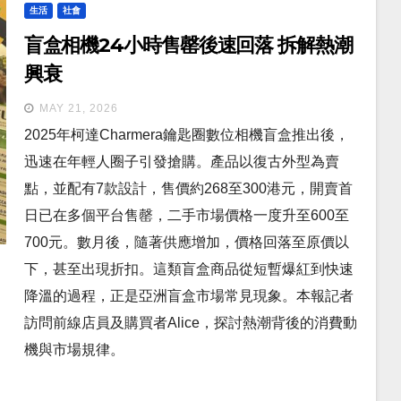
生活
社會
盲盒相機24小時售罄後速回落 拆解熱潮
興衰
MAY 21, 2026
2025年柯達Charmera鑰匙圈數位相機盲盒推出後，
迅速在年輕人圈子引發搶購。產品以復古外型為賣
點，並配有7款設計，售價約268至300港元，開賣首
日已在多個平台售罄，二手市場價格一度升至600至
700元。數月後，隨著供應增加，價格回落至原價以
下，甚至出現折扣。這類盲盒商品從短暫爆紅到快速
降溫的過程，正是亞洲盲盒市場常見現象。本報記者
訪問前線店員及購買者Alice，探討熱潮背後的消費動
機與市場規律。