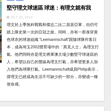
堅守理文球迷區 球迷：有理文就有我
OCT 20, 2023
理文於上季煞科戰戰和傑志二比二屈居亞軍，但仍可
踏上隊史第一次的亞冠之旅。同時，亦有一群身穿黃
色球衣的球迷組織 “Leemannschaft”跟隨球隊作客日
本，成為琦玉2002體育場中的「異見人士」為理文打
氣。他們同時亦是理文將軍澳主場少數堅守球迷區的
人，希望以自己的聲線為理文打氣，亦希望更多人加
入他們為球隊打氣。Leemannschaft成員Philip表示，
撐理文已經成為生活不可缺少的一部分，亦變成一種
使命感。