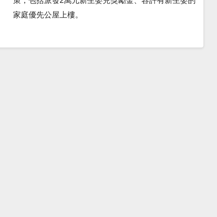
策，包括派發2萬元新生嬰兒獎勵金、容許有新生嬰的
家庭優先公屋上樓。