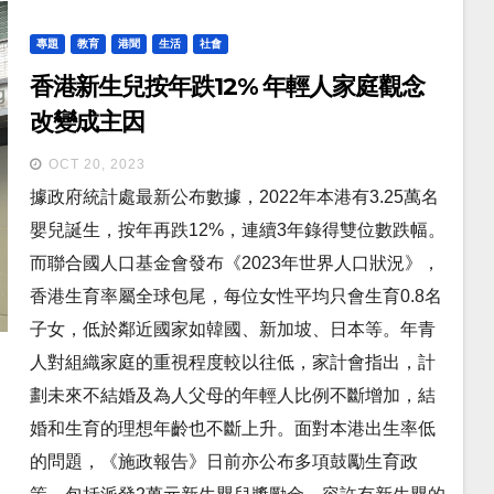
專題
教育
港聞
生活
社會
香港新生兒按年跌12% 年輕人家庭觀念
改變成主因
OCT 20, 2023
據政府統計處最新公布數據，2022年本港有3.25萬名
嬰兒誕生，按年再跌12%，連續3年錄得雙位數跌幅。
而聯合國人口基金會發布《2023年世界人口狀況》，
香港生育率屬全球包尾，每位女性平均只會生育0.8名
子女，低於鄰近國家如韓國、新加坡、日本等。年青
人對組織家庭的重視程度較以往低，家計會指出，計
劃未來不結婚及為人父母的年輕人比例不斷增加，結
婚和生育的理想年齡也不斷上升。面對本港出生率低
的問題，《施政報告》日前亦公布多項鼓勵生育政