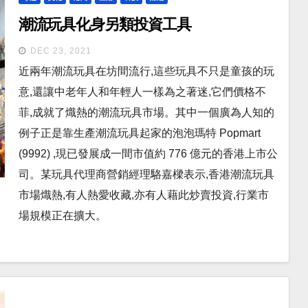
潮流玩具化身另類投資工具
DEC 23, 2021
近兩年潮流玩具在坊間流行,這些玩具不只是童孩的玩
意,還讓中老年人和年輕人一樣為之著迷,它們價格不
菲,成就了熾熱的潮流玩具市場。其中一個廣為人知的
例子正是靠生產潮流玩具起家的泡泡瑪特 Popmart
(9992) ,現已發展成一間市值約 776 億元的香港上市公
司。某玩具代理商營銷經理駱嘉樑表示,香港潮流玩具
市場熾熱,有人熱愛收藏,亦有人藉此炒賣投資,行業市
場規模正在擴大。