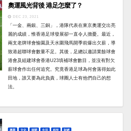
奧運風光背後 港足怎麼了？
DEC 23, 2021
「一金、兩銀、三銅」，港隊代表在東京奧運交出亮
麗的成績，惟香港足球發展卻一直令人擔憂。最近，
兩支老牌球會愉園及天水圍飛馬開季前爆出欠薪，導
致港超聯球會數量不足。其後，足總以邀請業餘球會
港會及組建球會香港U23填補球會數目，並沒有對欠
薪球會作出任何追究。究竟香港足球為何會落得如此
田地，誰又要為此負責，球圈人士有他們自己的想
法。
專題
文化
港聞
生活
科技
財經