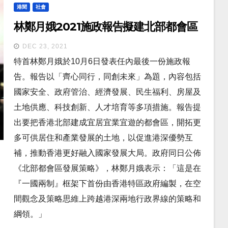
港聞
社會
林鄭月娥2021施政報告擬建北部都會區
DEC 23, 2021
特首林鄭月娥於10月6日發表任內最後一份施政報
告。報告以「齊心同行，同創未來」為題，內容包括
國家安全、政府管治、經濟發展、民生福利、房屋及
土地供應、科技創新、人才培育等多項措施。報告提
出要把香港北部建成宜居宜業宜遊的都會區，開拓更
多可供居住和產業發展的土地，以促進港深優勢互
補，推動香港更好融入國家發展大局。政府同日公佈
《北部都會區發展策略》，林鄭月娥表示：「這是在
『一國兩制』框架下首份由香港特區政府編製，在空
間觀念及策略思維上跨越港深兩地行政界線的策略和
綱領。」