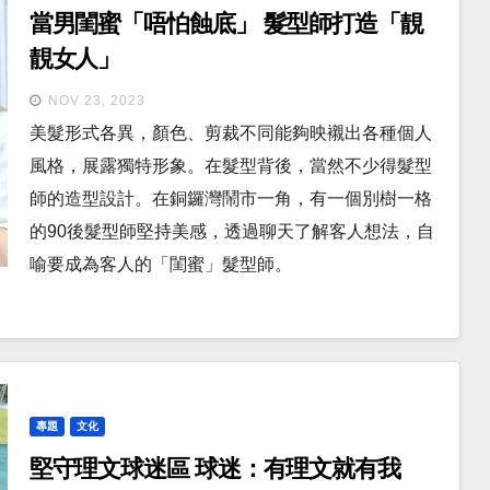
當男閨蜜「唔怕蝕底」 髮型師打造「靚
靚女人」
NOV 23, 2023
美髮形式各異，顏色、剪裁不同能夠映襯出各種個人
風格，展露獨特形象。在髮型背後，當然不少得髮型
師的造型設計。在銅鑼灣鬧市一角，有一個別樹一格
的90後髮型師堅持美感，透過聊天了解客人想法，自
喻要成為客人的「閨蜜」髮型師。
專題
文化
堅守理文球迷區 球迷：有理文就有我