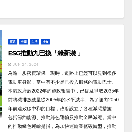
專題
港聞
生活
社會
ESG推動九巴換「綠新裝 」
JUN 24, 2024
為進一步落實環保，現時，道路上已經可以見到很多
電動車身影，當中有不少是已投入服務的電動巴士。
本港政府於2022年的施政報告中，已提及爭取2035年
前將碳排放總量從2005年的水平減半。為了邁向2050
年前達致碳中和的目標，政府設立了各種減碳措施，
包括節約能源、推動綠色運輸及推動全民減廢。當中
的推動綠色運輸是指，為加快運輸業低碳轉型，推動