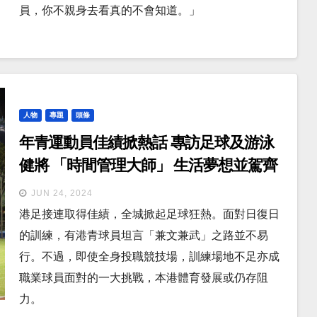
員，你不親身去看真的不會知道。」
人物
專題
頭條
年青運動員佳績掀熱話 專訪足球及游泳
健將 「時間管理大師」 生活夢想並駕齊
驅.
JUN 24, 2024
港足接連取得佳績，全城掀起足球狂熱。面對日復日
的訓練，有港青球員坦言「兼文兼武」之路並不易
行。不過，即使全身投職競技場，訓練場地不足亦成
職業球員面對的一大挑戰，本港體育發展或仍存阻
力。