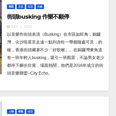
專題
文化
生活
社會
街頭busking 作樂不願停
DEC 1, 2023
以音樂作街頭表演（Busking）在市區如旺角，銅鑼
灣，尖沙咀甚至走遠一點到赤柱一帶都隨處可見，的
確，香港街頭藏著不少「好歌喉」。在銅鑼灣東角道
有一班年輕人busking，吸引一班觀眾，不論男女老少
都停下腳步欣賞，場面熱鬧，他們是2016年成立的街
頭音樂聯盟--City Echo。
人物
專題
生活