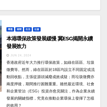
專題
港聞
生活
社會
本港環保政策發展緩慢 冀ESG揭開永續
發展效力
JUN 24, 2024
香港政府近年大力推行環保政策，如綠在區區、垃圾
徵費等。然而，綠在區區於18區均設立不同固定或流
動回收點，主張從源頭減廢成效成疑；而垃圾徵費亦
兩度押後，期間推行困難重重。雖然最近環境、社會
和企業管治（ESG）投資亦愈見關注，作為企業永續
發展的關鍵指標，究竟在推動企業環保上發揮了怎樣
的效用？