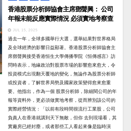
香港股票分析師協會主席鄧聲興： 公司
年報未能反應實際情況 必須實地考察查
證真偽
JUL 15, 2025
過去一年，全球多國舉行大選，選舉結果對世界格局
及全球經濟的影響日益顯著。香港股票分析師協會主
席鄧聲興接受香港恒生大學傳播學院《恒傳感言》訪
問時表示，地緣政治對股票市場的影響愈來愈大，令
投資模式出現翻天覆地的變化，無論作為股票分析師
或投資者，了解世界局勢及國家政策變得愈來愈重
要。他指出，作為一個 股票分析師，除細閱公司的年
報等資料外，更必須做實地考察，從而辨別該公司的
實際經營情況：「以前有段時間很流行工業股，公司
負責人在香港就講到天下無敵，但你 去到現場看，其
實廠房已經封塵，或者那些工人看起來像是臨時演