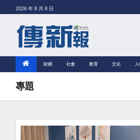
Skip
2026 年 8 月 8 日
to
content
財經
社會
教育
文化
人
專題