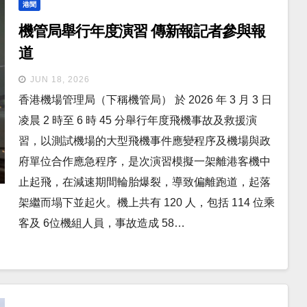
港聞
機管局舉行年度演習 傳新報記者參與報
道
JUN 18, 2026
香港機場管理局（下稱機管局） 於 2026 年 3 月 3 日
凌晨 2 時至 6 時 45 分舉行年度飛機事故及救援演
習，以測試機場的大型飛機事件應變程序及機場與政
府單位合作應急程序，是次演習模擬一架離港客機中
止起飛，在減速期間輪胎爆裂，導致偏離跑道，起落
架繼而塌下並起火。機上共有 120 人，包括 114 位乘
客及 6位機組人員，事故造成 58…