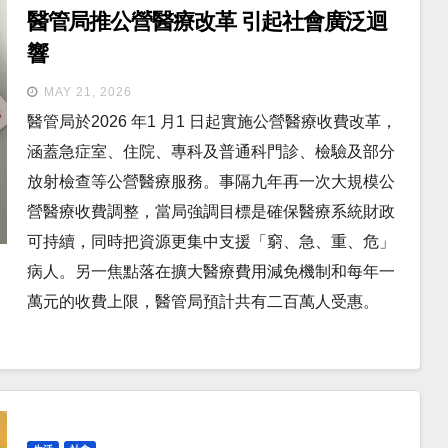
醫管局推公營醫療改革 引起社會廣泛迴
響
MAY 21, 2026
醫管局於2026 年1 月1 日起實施公營醫療收費改革，
涵蓋急症室、住院、專科及普通科門診、檢驗及部分
放射檢查等公營醫療服務。事隔九年再一次大規模公
營醫療收費調整，當局強調目標是確保醫療系統財政
可持續，同時把資源更集中支援「窮、急、重、危」
病人。另一焦點落在擴大醫療費用減免機制和每年一
萬元的收費上限，醫管局預計共有二百萬人受惠。