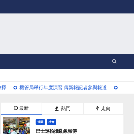
管局舉行年度演習 傳新報記者參與報道
有機農場憂前景暗
最新
熱門
走向
港聞
社會
巴士迷拍攝亂象頻傳