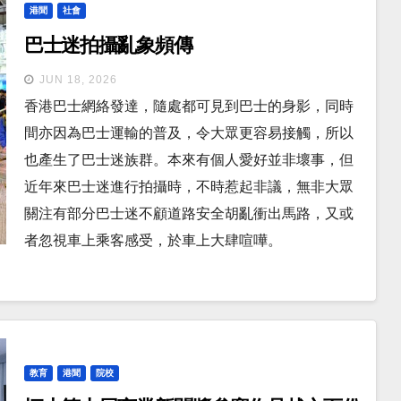
港聞
社會
巴士迷拍攝亂象頻傳
JUN 18, 2026
香港巴士網絡發達，隨處都可見到巴士的身影，同時
間亦因為巴士運輸的普及，令大眾更容易接觸，所以
也產生了巴士迷族群。本來有個人愛好並非壞事，但
近年來巴士迷進行拍攝時，不時惹起非議，無非大眾
關注有部分巴士迷不顧道路安全胡亂衝出馬路，又或
者忽視車上乘客感受，於車上大肆喧嘩。
教育
港聞
院校