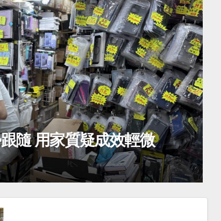
跟隨 用家質疑成效輕微