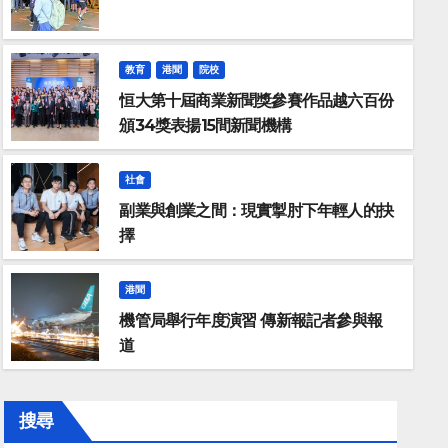
教育
港聞
院校
恒大第十屆商業新聞獎參賽作品越六百份
頒34獎表揚15間新聞機構
社會
副業與創業之間：現實掣肘下年輕人的抉
擇
港聞
機管局舉行年度演習 傳新報記者參與報
道
搜尋