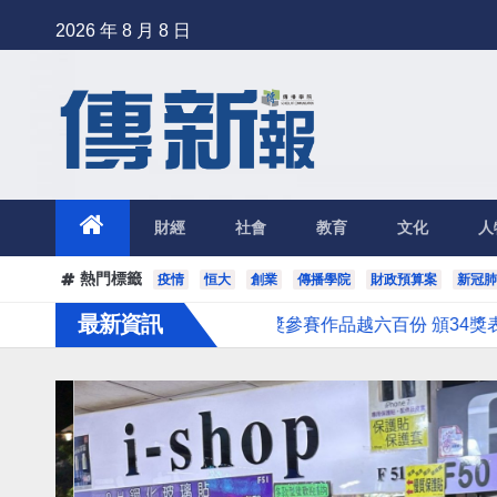
Skip
2026 年 8 月 8 日
to
content
財經
社會
教育
文化
人
熱門標籤
疫情
恒大
創業
傳播學院
財政預算案
新冠肺
最新資訊
恒大第十屆商業新聞獎參賽作品越六百份 頒34獎表揚15間新