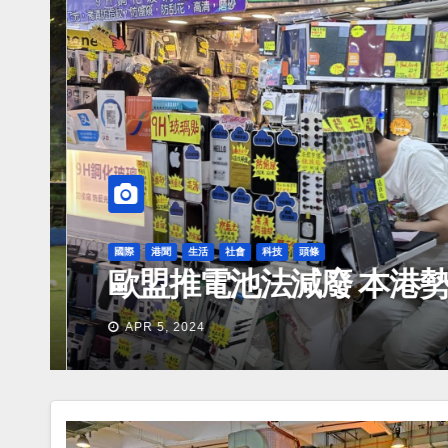
國際
港聞
生活
社會
科技
頭條
歐盟推電池法減廢 本港勢
APR 5, 2024