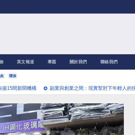
物
英文報道
專題
關於我們
聯絡我們
炎
環保
聞機構
副業與創業之間：現實掣肘下年輕人的抉擇
機