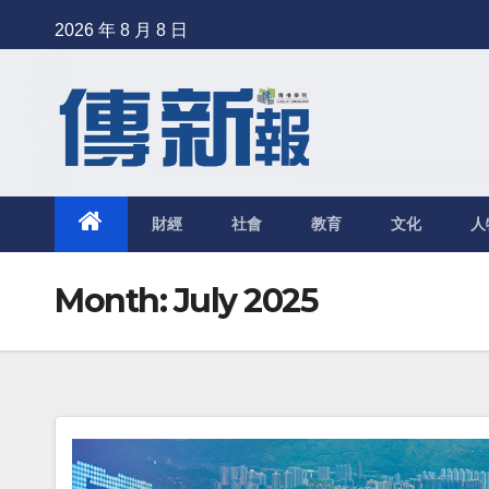
Skip
2026 年 8 月 8 日
to
content
財經
社會
教育
文化
人
Month: July 2025