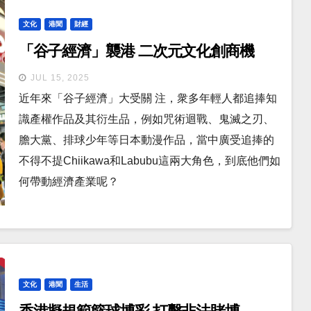
文化
港聞
財經
「谷子經濟」襲港 二次元文化創商機
JUL 15, 2025
近年來「谷子經濟」大受關 注，衆多年輕人都追捧知
識產權作品及其衍生品，例如咒術迴戰、鬼滅之刃、
膽大黨、排球少年等日本動漫作品，當中廣受追捧的
不得不提Chiikawa和Labubu這兩大角色，到底他們如
何帶動經濟產業呢？
文化
港聞
生活