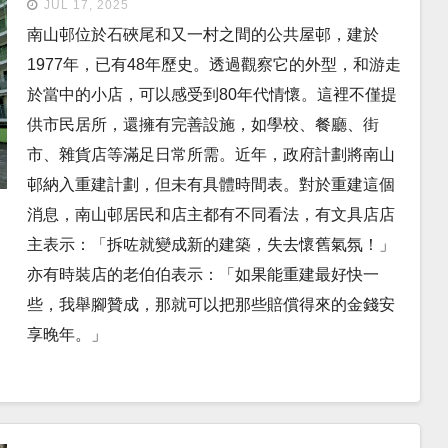
JUL 17, 2025
南山邨位於石硤尾和又一村之間的公共屋邨，建於
1977年，已有48年歷史。透過觀察它的外型，和游走
於當中的小店，可以感受到80年代情懷。這裡不僅提
供市民居所，還擁有完善設施，如學校、餐廳、街
市、雜貨店等滿足日常所需。近年，政府計劃將南山
邨納入重建計劃，但未有具體時間表。對於重建這個
消息，南山邨居民和店主都有不同看法，有文具店店
主表示：「拆咗就變成新的建築，失去懷舊氣氛！」
亦有時裝店的老伯伯表示：「如果能重建最好快一
些，我舉腳贊成，那就可以把那些賠償得來的金錢安
享晚年。」