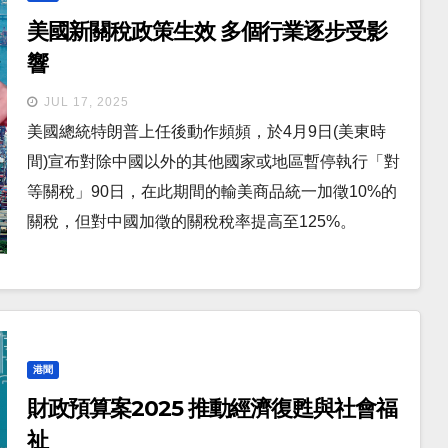
美國新關稅政策生效 多個行業逐步受影
響
JUL 17, 2025
美國總統特朗普上任後動作頻頻，於4月9日(美東時
間)宣布對除中國以外的其他國家或地區暫停執行「對
等關稅」90日，在此期間的輸美商品統一加徵10%的
關稅，但對中國加徵的關稅稅率提高至125%。
港聞
財政預算案2025 推動經濟復甦與社會福
祉