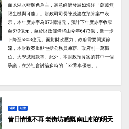
面以湖水藍顏色為主，寓意經濟發展如海洋「蘊藏無
限生機與可能」。財政司司長陳茂波在預算案中表
示，本年度赤字為872億港元，預計下年度赤字收窄
至670億元，至於財政儲備將由今年6473億，進一步
下降至5803億元。面對財政壓力，政府需要開源節
流，本財政案重點包括公務員凍薪、政府削一萬職
位、大學減撥款等。此外，本財政預算案的其中一個
爭議，在於社會討論多時的「$2乘車優惠」。
港聞
社會
昔日情懷不再 老街坊感慨 南山邨的明天