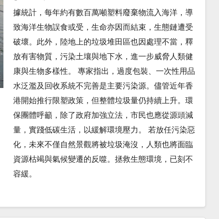
據統計，每年約有數百萬噸塑料廢棄物流入海洋，導
致海洋生物誤食或受，生命亦因而結束，生態鏈遭受
破壞。此外，陸地上的垃圾堆田區也因處理不當，釋
放有害物質，污染土壤與地下水，進一步威脅人類健
康與生物多樣性。 專家指出，過度包裝、一次性用品
水泛濫及回收系統不完善是主要污染源。儘管近年香
港開始推行限塑政策，但整體垃圾量仍持續上升。環
保團體呼籲，除了政府加強立法，市民也應從源頭減
量，實踐低碳生活，以緩解環境壓力。 若放任污染惡
化，未來不僅自然景觀將被垃圾淹沒，人類也將面臨
資源枯竭與氣候變遷的反噬。拯救生態環境，已刻不
容緩。