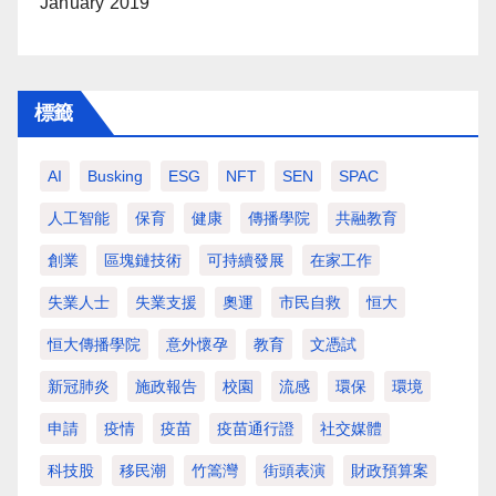
January 2019
標籤
AI
Busking
ESG
NFT
SEN
SPAC
人工智能
保育
健康
傳播學院
共融教育
創業
區塊鏈技術
可持續發展
在家工作
失業人士
失業支援
奧運
市民自救
恒大
恒大傳播學院
意外懷孕
教育
文憑試
新冠肺炎
施政報告
校園
流感
環保
環境
申請
疫情
疫苗
疫苗通行證
社交媒體
科技股
移民潮
竹篙灣
街頭表演
財政預算案