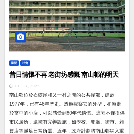
港聞
社會
昔日情懷不再 老街坊感慨 南山邨的明天
JUL 17, 2025
南山邨位於石硤尾和又一村之間的公共屋邨，建於
1977年，已有48年歷史。透過觀察它的外型，和游走
於當中的小店，可以感受到80年代情懷。這裡不僅提供
市民居所，還擁有完善設施，如學校、餐廳、街市、雜
貨店等滿足日常所需。近年，政府計劃將南山邨納入重