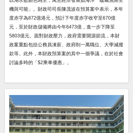
以湖水藍顏色為主，寓意經濟發展如海洋「蘊藏無限生
機與可能」。財政司司長陳茂波在預算案中表示，本年
度赤字為872億港元，預計下年度赤字收窄至670億
元，至於財政儲備將由今年6473億，進一步下降至
5803億元。面對財政壓力，政府需要開源節流，本財
政案重點包括公務員凍薪、政府削一萬職位、大學減撥
款等。此外，本財政預算案的其中一個爭議，在於社會
討論多時的「$2乘車優惠」。