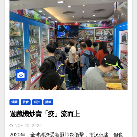
港聞
社會
科技
財經
遊戲機炒賣「疫」流而上
NOV 20, 2020
2020年，全球經濟受新冠肺炎衝擊，市況低迷，但也