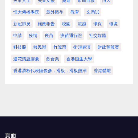
失業人士
失業支援
奧運
市民自救
恒大
恒大傳播學院
意外懷孕
教育
文憑試
新冠肺炎
施政報告
校園
流感
環保
環境
申請
疫情
疫苗
疫苗通行證
社交媒體
科技股
移民潮
竹篙灣
街頭表演
財政預算案
連花清瘟膠囊
飲食業
香港恒生大學
香港滑板代表陸俊彥，滑板，滑板熱潮
香港體壇
頁面