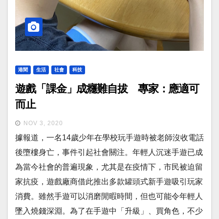
港聞
生活
社會
科技
遊戲「課金」成癮難自拔 專家：應適可
而止
NOV 3, 2020
據報道，一名14歲少年在學校玩手遊時被老師沒收電話
後墮樓身亡，事件引起社會關注。年輕人沉迷手遊已成
為當今社會的普遍現象，尤其是在疫情下，市民被迫留
家抗疫，遊戲廠商借此推出多款罐頭式新手遊吸引玩家
消費。雖然手遊可以消磨閒暇時間，但也可能令年輕人
墜入燒錢深淵。為了在手遊中「升級」、買角色，不少