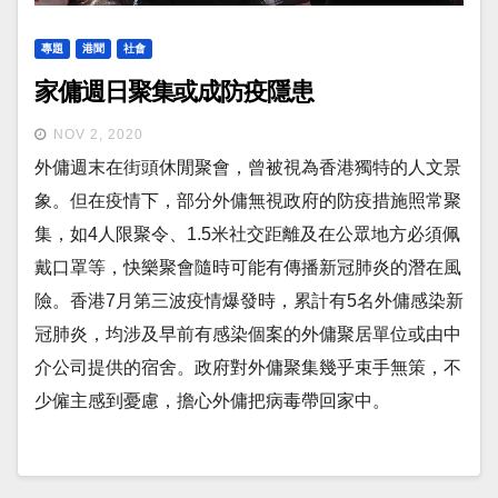
專題
港聞
社會
家傭週日聚集或成防疫隱患
NOV 2, 2020
外傭週末在街頭休閒聚會，曾被視為香港獨特的人文景
象。但在疫情下，部分外傭無視政府的防疫措施照常聚
集，如4人限聚令、1.5米社交距離及在公眾地方必須佩
戴口罩等，快樂聚會隨時可能有傳播新冠肺炎的潛在風
險。香港7月第三波疫情爆發時，累計有5名外傭感染新
冠肺炎，均涉及早前有感染個案的外傭聚居單位或由中
介公司提供的宿舍。政府對外傭聚集幾乎束手無策，不
少僱主感到憂慮，擔心外傭把病毒帶回家中。