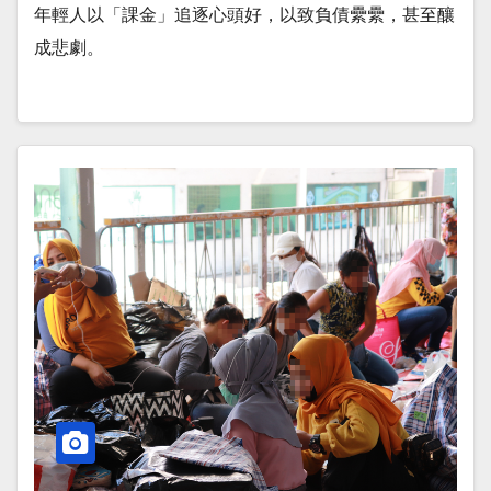
年輕人以「課金」追逐心頭好，以致負債纍纍，甚至釀
成悲劇。