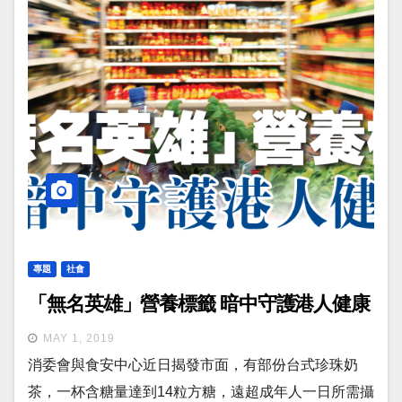
專題
社會
「無名英雄」營養標籤 暗中守護港人健康
MAY 1, 2019
消委會與食安中心近日揭發市面，有部份台式珍珠奶
茶，一杯含糖量達到14粒方糖，遠超成年人一日所需攝