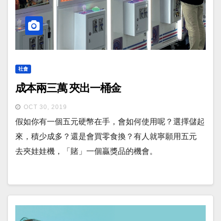
社會
成本兩三萬 夾出一桶金
OCT 30, 2019
假如你有一個五元硬幣在手，會如何使用呢？選擇儲起
來，積少成多？還是會買零食換？有人就寧願用五元
去夾娃娃機，「賭」一個贏獎品的機會。