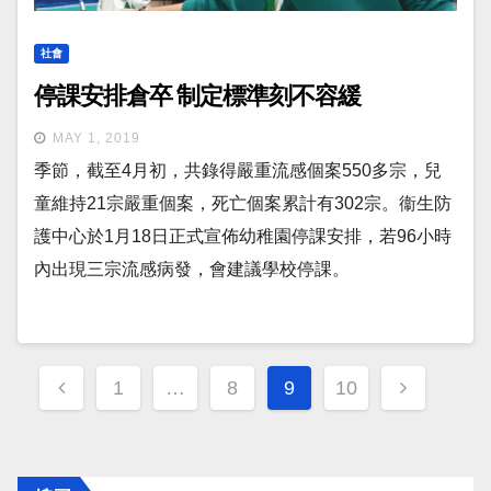
社會
停課安排倉卒 制定標準刻不容緩
MAY 1, 2019
季節，截至4月初，共錄得嚴重流感個案550多宗，兒
童維持21宗嚴重個案，死亡個案累計有302宗。衞生防
護中心於1月18日正式宣佈幼稚園停課安排，若96小時
內出現三宗流感病發，會建議學校停課。
Posts
1
…
8
9
10
navigation