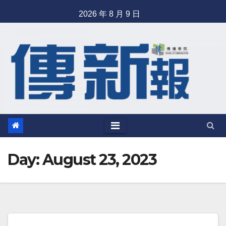
Skip
2026 年 8 月 9 日
to
content
Day: August 23, 2023