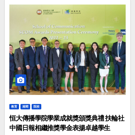
教育
港聞
院校
恒大傳播學院學業成就獎頒獎典禮 扶輪社
中國日報相繼推獎學金表揚卓越學生