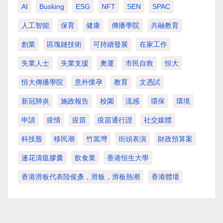
AI
Busking
ESG
NFT
SEN
SPAC
人工智能
保育
健康
傳播學院
共融教育
創業
區塊鏈技術
可持續發展
在家工作
失業人士
失業支援
奧運
市民自救
恒大
恒大傳播學院
意外懷孕
教育
文憑試
新冠肺炎
施政報告
校園
流感
環保
環境
申請
疫情
疫苗
疫苗通行證
社交媒體
科技股
移民潮
竹篙灣
街頭表演
財政預算案
連花清瘟膠囊
飲食業
香港恒生大學
香港滑板代表陸俊彥，滑板，滑板熱潮
香港體壇