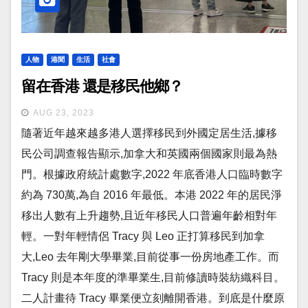
人物
港聞
生活
社會
留在香港 還是移民他鄉？
AUG 23, 2023
隨著近年越來越多港人選擇移民到外國定居生活,據移
民公司調查報告顯示,加拿大和英國兩個國家則最為熱
門。根據政府統計處數字,2022 年底香港人口臨時數字
約為 730萬,為自 2016 年最低。本港 2022 年的居民淨
移出人數有上升趨勢,且近年移民人口普遍年齡相對年
輕。一對年輕情侶 Tracy 與 Leo 正打算移民到加拿
大,Leo 去年剛大學畢業,目前從事一份房地產工作。而
Tracy 則是本年度的準畢業生,目前修讀時裝紡織科目。
二人計畫待 Tracy 畢業便立刻離開香港。到底是什麼原