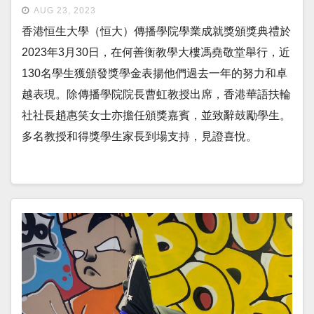
AUG 23, 2023
香港恒生大學（恒大）傳播學院學業成就獎頒獎典禮於
2023年3月30日，在何善衡教學大樓馮堯敬堂舉行，近
130名學生獲頒發獎學金表揚他們過去一年的努力和卓
越表現。除傳播學院院長曹虹教授出席，香港華語扶輪
社社長趙惠笑女士亦擔任頒獎嘉賓，並致辭鼓勵學生。
多名教授和得獎學生家長到場支持，見證喜悅。