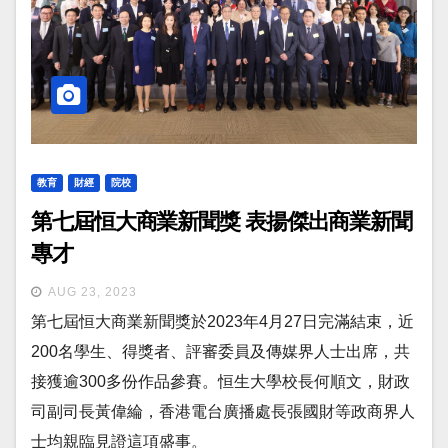
教育
財經
院校
第七屆恒大商業新聞獎 表揚傑出商業新聞
專才
AUG 23, 2023
第七屆恒大商業新聞獎於2023年4月27日完滿結束，近
200名學生、得獎者、評審委員及傳媒界人士出席，共
接獲逾300多份作品參賽。恒生大學校長何順文，財政
司副司長黃偉綸，香港電台廣播處長張國財等政商界人
士均親臨見證這項盛事。