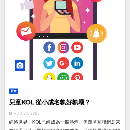
社會
兒童KOL 從小成名孰好孰壞？
AUG 23, 2023
網絡世界，KOL已經成為一股熱潮。但隨著互聯網愈來