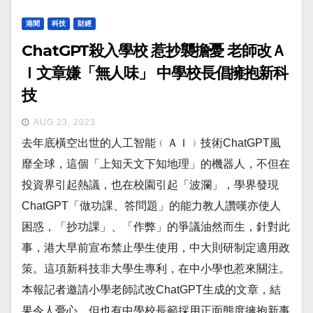
港聞
科技
財經
ChatGPT殺入學校 惹抄襲擔憂 老師改Ａ
Ｉ文章嫌「無人味」 中學校長倡擁抱新科
技
AUG 23, 2023
去年底橫空出世的人工智能﹙ＡＩ﹚技術ChatGPT風
靡全球，這個「上知天文下知地理」的機器人，不但在
投資界引起熱議，也在校園引起「波瀾」，學界發現
ChatGPT「做功課、答問題」的能力教人讚嘆亦使人
困惑，「抄功課」、「作弊」的爭議油然而生，針對此
事，港大早前宣布禁止學生使用，中大則研制定適用政
策。這項新科技非大學生專利，在中小學也惹來關注。
本報記者邀請小學老師試改ChatGPT生成的文章，結
果令人憂心，但也有中學校長籲採用正面態度擁抱新事