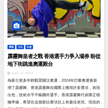
專題
文化
社會
霹靂舞皇者之戰 香港選手力爭入場券 盼從
地下街跳進奧運殿台
AUG 23, 2023
為吸引更多年輕觀眾關注奧運，2024年巴黎奧運會新
增了霹靂舞。香港霹靂舞在國際上獲得許多獎項，表現
出色，技術水平不輸國外選手。香港霹靂舞代表隊正積
極準備，希望在這個新比賽項目上有最佳表現。現役的