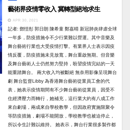
藝術界疫情零收入 冀轉型絕地求生
APR 30, 2021
記者: 鄧愷彤 郭日朗 陳希童 鄭嘉晴 新冠肺炎肆虐全球
一年多，防疫措施令不少行業難以營運。其中音樂及
舞台藝術行業也大受疫情打擊。有業界人士表示因疫
情反覆，防疫措施未見放寬，舞台重啟無期。但音樂
及舞台藝術人士仍然努力堅持，盼望疫情完結的一天
能重踏舞台。 兩大收入均被斷絕 無奈用影像呈現舞台
劇 舞台監督Libby 為香港舞台藝術從業員工會的代
表，她表示疫情期間有不少舞台藝術從業員，因受不
住經濟壓力而轉行，她補充，這行業大約有八成工作
來自劇場，兩成來自學校教學，但因政府實施限聚令
等防疫措施，劇場不能開放，學校教學也被迫停止，
所以令生計難以維持。 她表示，舞台行業很多製作都