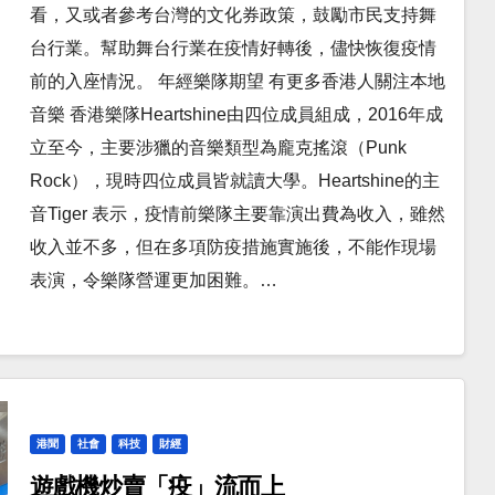
看，又或者參考台灣的文化券政策，鼓勵市民支持舞
台行業。幫助舞台行業在疫情好轉後，儘快恢復疫情
前的入座情況。 年經樂隊期望 有更多香港人關注本地
音樂 香港樂隊Heartshine由四位成員組成，2016年成
立至今，主要涉獵的音樂類型為龐克搖滾（Punk
Rock），現時四位成員皆就讀大學。Heartshine的主
音Tiger 表示，疫情前樂隊主要靠演出費為收入，雖然
收入並不多，但在多項防疫措施實施後，不能作現場
表演，令樂隊營運更加困難。…
港聞
社會
科技
財經
遊戲機炒賣「疫」流而上