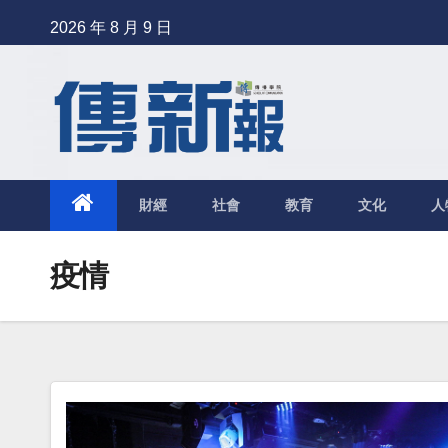
Skip
2026 年 8 月 9 日
to
content
財經
社會
教育
文化
人
疫情