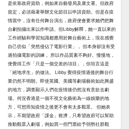
是依靠政府資助，例如來自藝發局及康文署。但政府
規定，必須藉著舉辦文化節目以申請資助。但是在疫
情當中，沒有任何舞台演出，政府便會要求她們把舞
台劇拍攝出來以作申請。但Libby解釋，她一直以來的
工作經驗和學習知識都應用於舞台藝術上，現在感覺
自己彷似「突然侵佔了電影行業」， 但本身卻沒有受
過拍攝電影的訓練， 所以作品質素不夠好。慢慢地，
便覺得工作「只是一個交差的項目」，但坦言這是
「絕地求生」的做法。 Libby 覺得疫情過後的舞台行
業仍然不明朗。即使英國、美國等劇場藝術如此興盛
的地方，調查顯示人們在疫情後仍然沒有意欲去劇
場。何況香港是一個不視文化藝術為一線娛樂的地
方，可想而知疫情之後更不會有太多觀眾。 但她表
示，不期望政府「課金」救濟，只希望政府可以幫助
推動觀眾入劇場，例如買一些門票給予弱勢社群觀