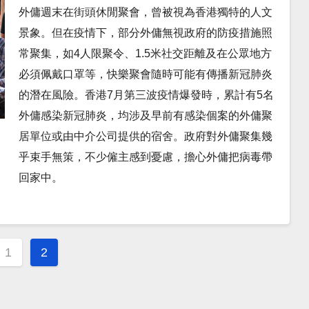
外傭週末在街頭休閒聚會，曾被視為香港獨特的人文
景象。但在疫情下，部分外傭無視政府的防疫措施照
常聚集，如4人限聚令、1.5米社交距離及在公眾地方
必須佩戴口罩等，快樂聚會隨時可能有傳播新冠肺炎
的潛在風險。香港7月第三波疫情爆發時，累計有5名
外傭感染新冠肺炎，均涉及早前有感染個案的外傭聚
居單位或由中介公司提供的宿舍。政府對外傭聚集幾
乎束手無策，不少僱主感到憂慮，擔心外傭把病毒帶
回家中。
s
1
2
gation