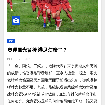
專題
奧運風光背後 港足怎麼了？
DEC 23, 2021
「一金、兩銀、三銅」，港隊代表在東京奧運交出亮麗
的成績，惟香港足球發展卻一直令人擔憂。最近，兩支
老牌球會愉園及天水圍飛馬開季前爆出欠薪，導致港超
聯球會數量不足。其後，足總以邀請業餘球會港會及組
建球會香港U23填補球會數目，並沒有對欠薪球會作出
任何追究。究竟香港足球為何會落得如此田地，誰又要