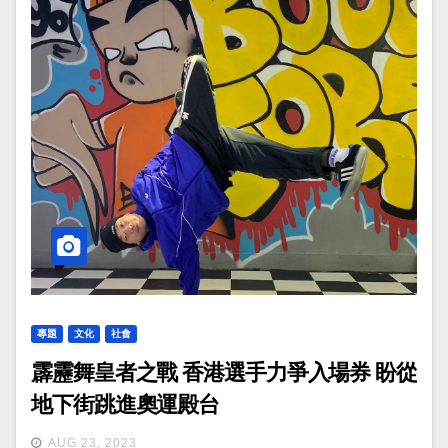
專題
文化
社會
霹靂舞皇者之戰 香港選手力爭入場券 盼從
地下街跳進奧運殿台
AUG 23, 2023