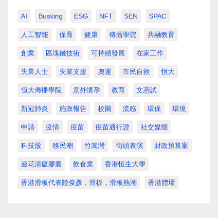
AI
Busking
ESG
NFT
SEN
SPAC
人工智能
保育
健康
傳播學院
共融教育
創業
區塊鏈技術
可持續發展
在家工作
失業人士
失業支援
奧運
市民自救
恒大
恒大傳播學院
意外懷孕
教育
文憑試
新冠肺炎
施政報告
校園
流感
環保
環境
申請
疫情
疫苗
疫苗通行證
社交媒體
科技股
移民潮
竹篙灣
街頭表演
財政預算案
連花清瘟膠囊
飲食業
香港恒生大學
香港滑板代表陸俊彥，滑板，滑板熱潮
香港體壇