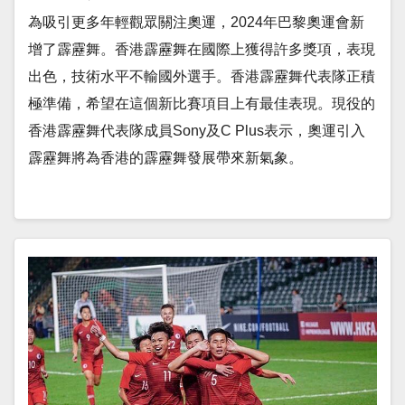
為吸引更多年輕觀眾關注奧運，2024年巴黎奧運會新
增了霹靂舞。香港霹靂舞在國際上獲得許多獎項，表現
出色，技術水平不輸國外選手。香港霹靂舞代表隊正積
極準備，希望在這個新比賽項目上有最佳表現。現役的
香港霹靂舞代表隊成員Sony及C Plus表示，奧運引入
霹靂舞將為香港的霹靂舞發展帶來新氣象。