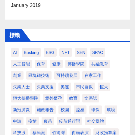
January 2019
標籤
AI
Busking
ESG
NFT
SEN
SPAC
人工智能
保育
健康
傳播學院
共融教育
創業
區塊鏈技術
可持續發展
在家工作
失業人士
失業支援
奧運
市民自救
恒大
恒大傳播學院
意外懷孕
教育
文憑試
新冠肺炎
施政報告
校園
流感
環保
環境
申請
疫情
疫苗
疫苗通行證
社交媒體
科技股
移民潮
竹篙灣
街頭表演
財政預算案