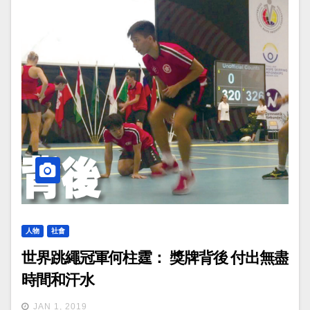
人物
社會
世界跳繩冠軍何柱霆： 獎牌背後 付出無盡
時間和汗水
JAN 1, 2019