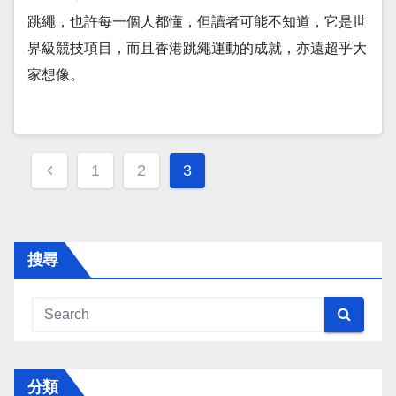
跳繩，也許每一個人都懂，但讀者可能不知道，它是世
界級競技項目，而且香港跳繩運動的成就，亦遠超乎大
家想像。
Posts
1
2
3
navigation
搜尋
分類