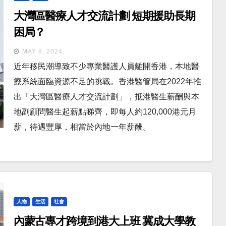
大灣區醫療人才交流計劃 短期援助長期
困局？
MAY 8, 2024
近年移民潮導致不少專業醫護人員離開香港，本地醫
療系統面臨資源不足的挑戰。香港醫管局在2022年推
出「大灣區醫療人才交流計劃」，抵港醫生薪酬與本
地副顧問醫生起薪點睇齊，即每人約120,000港元月
薪，待遇豐厚，相當於內地一年薪酬。
人物
生活
社會
內蒙古專才跨境到港大上班 冀成大學教