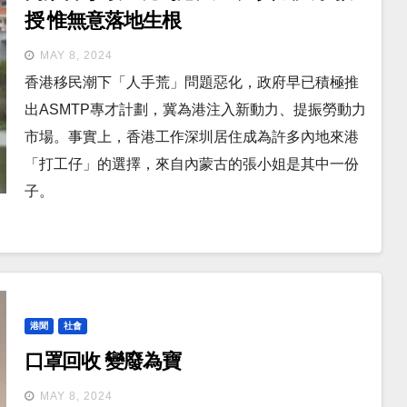
授 惟無意落地生根
MAY 8, 2024
香港移民潮下「人手荒」問題惡化，政府早已積極推
出ASMTP專才計劃，冀為港注入新動力、提振勞動力
市場。事實上，香港工作深圳居住成為許多內地來港
「打工仔」的選擇，來自內蒙古的張小姐是其中一份
子。
港聞
社會
口罩回收 變廢為寶
MAY 8, 2024