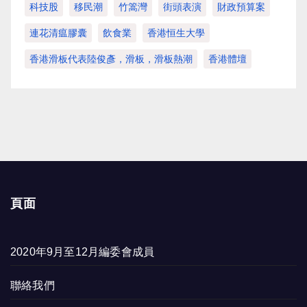
科技股
移民潮
竹篙灣
街頭表演
財政預算案
連花清瘟膠囊
飲食業
香港恒生大學
香港滑板代表陸俊彥，滑板，滑板熱潮
香港體壇
頁面
2020年9月至12月編委會成員
聯絡我們