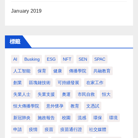
January 2019
標籤
AI
Busking
ESG
NFT
SEN
SPAC
人工智能
保育
健康
傳播學院
共融教育
創業
區塊鏈技術
可持續發展
在家工作
失業人士
失業支援
奧運
市民自救
恒大
恒大傳播學院
意外懷孕
教育
文憑試
新冠肺炎
施政報告
校園
流感
環保
環境
申請
疫情
疫苗
疫苗通行證
社交媒體