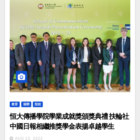
教育
港聞
院校
恒大傳播學院學業成就獎頒獎典禮 扶輪社
中國日報相繼推獎學金表揚卓越學生
AUG 23, 2023