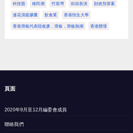
科技股
移民潮
竹篙灣
街頭表演
財政預算案
連花清瘟膠囊
飲食業
香港恒生大學
香港滑板代表陸俊彥，滑板，滑板熱潮
香港體壇
頁面
2020年9月至12月編委會成員
聯絡我們