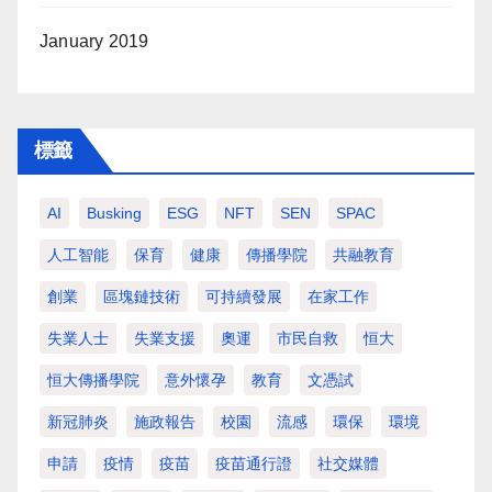
January 2019
標籤
AI
Busking
ESG
NFT
SEN
SPAC
人工智能
保育
健康
傳播學院
共融教育
創業
區塊鏈技術
可持續發展
在家工作
失業人士
失業支援
奧運
市民自救
恒大
恒大傳播學院
意外懷孕
教育
文憑試
新冠肺炎
施政報告
校園
流感
環保
環境
申請
疫情
疫苗
疫苗通行證
社交媒體