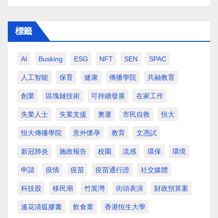
標籤
AI
Busking
ESG
NFT
SEN
SPAC
人工智能
保育
健康
傳播學院
共融教育
創業
區塊鏈技術
可持續發展
在家工作
失業人士
失業支援
奧運
市民自救
恒大
恒大傳播學院
意外懷孕
教育
文憑試
新冠肺炎
施政報告
校園
流感
環保
環境
申請
疫情
疫苗
疫苗通行證
社交媒體
科技股
移民潮
竹篙灣
街頭表演
財政預算案
連花清瘟膠囊
飲食業
香港恒生大學