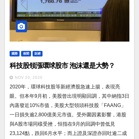
國際
港聞
財經
科技股領漲環球股市 泡沫還是大勢？
NOV 20, 2020
2020年，環球科技股等新經濟股急速上揚，表現亮
眼。但本年9月初，美股曾出現明顯回調，其中納指3日
內蒸發近10%市值，美股大型領頭科技股「FAANG」
一日損失逾2,800億美元市值。受外圍因素影響，港股
與A股市場同樣受挫，恒指在9月的回調中曾低見
23,124點，跌回6月水平；而上證及深證亦回吐逾二成