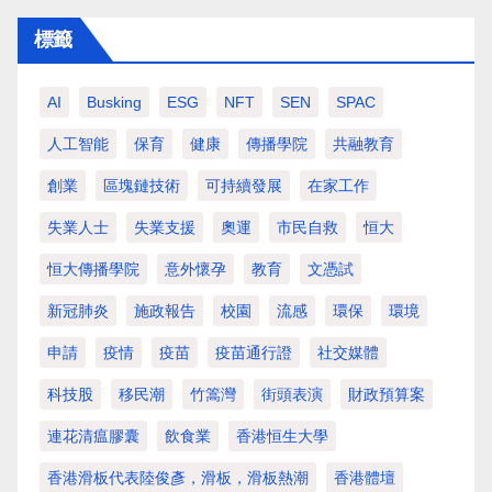
標籤
AI
Busking
ESG
NFT
SEN
SPAC
人工智能
保育
健康
傳播學院
共融教育
創業
區塊鏈技術
可持續發展
在家工作
失業人士
失業支援
奧運
市民自救
恒大
恒大傳播學院
意外懷孕
教育
文憑試
新冠肺炎
施政報告
校園
流感
環保
環境
申請
疫情
疫苗
疫苗通行證
社交媒體
科技股
移民潮
竹篙灣
街頭表演
財政預算案
連花清瘟膠囊
飲食業
香港恒生大學
香港滑板代表陸俊彥，滑板，滑板熱潮
香港體壇