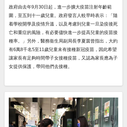
政府由去年9月30日起，進一步擴大疫苗注射年齡範
圍，至五到十一歲兒童。政府發言人較早時表示：「隨
着學校開學及疫情升溫，以及考慮到兒童一旦染疫後死
亡和重症的風險，有必要儘快進一步提高兒童的疫苗接
種率。」另外，醫務衞生局副局長李夏茵曾指出，大約
有6萬8千名5至11歲兒童未有接種新冠疫苗，因此希望
讓家長有足夠時間帶子女接種疫苗，又認為家長應為子
女提供保護，帶同他們去接種。