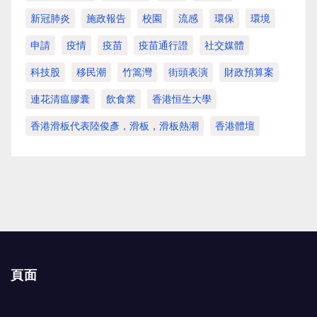
新冠肺炎
施政報告
校園
流感
環保
環境
申請
疫情
疫苗
疫苗通行證
社交媒體
科技股
移民潮
竹篙灣
街頭表演
財政預算案
連花清瘟膠囊
飲食業
香港恒生大學
香港滑板代表陸俊彥，滑板，滑板熱潮
香港體壇
頁面