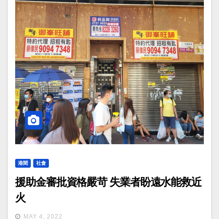
港聞
社會
援助金審批資格嚴苛 失業者盼遠水能救近
火
MAY 4, 2022