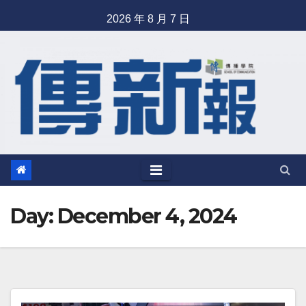
Skip
2026 年 8 月 7 日
to
content
Day: December 4, 2024