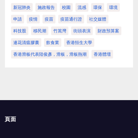
新冠肺炎
施政報告
校園
流感
環保
環境
申請
疫情
疫苗
疫苗通行證
社交媒體
科技股
移民潮
竹篙灣
街頭表演
財政預算案
連花清瘟膠囊
飲食業
香港恒生大學
香港滑板代表陸俊彥，滑板，滑板熱潮
香港體壇
頁面