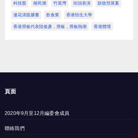
科技股
移民潮
竹篙灣
街頭表演
財政預算案
連花清瘟膠囊
飲食業
香港恒生大學
香港滑板代表陸俊彥，滑板，滑板熱潮
香港體壇
頁面
2020年9月至12月編委會成員
聯絡我們