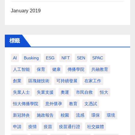
January 2019
標籤
AI
Busking
ESG
NFT
SEN
SPAC
人工智能
保育
健康
傳播學院
共融教育
創業
區塊鏈技術
可持續發展
在家工作
失業人士
失業支援
奧運
市民自救
恒大
恒大傳播學院
意外懷孕
教育
文憑試
新冠肺炎
施政報告
校園
流感
環保
環境
申請
疫情
疫苗
疫苗通行證
社交媒體