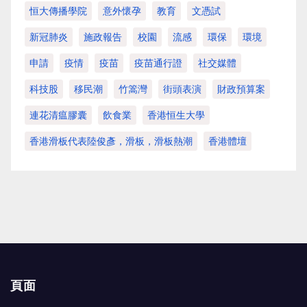
恒大傳播學院
意外懷孕
教育
文憑試
新冠肺炎
施政報告
校園
流感
環保
環境
申請
疫情
疫苗
疫苗通行證
社交媒體
科技股
移民潮
竹篙灣
街頭表演
財政預算案
連花清瘟膠囊
飲食業
香港恒生大學
香港滑板代表陸俊彥，滑板，滑板熱潮
香港體壇
頁面