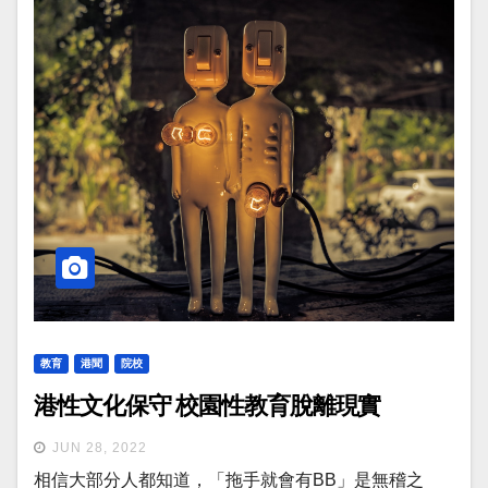
教育
港聞
院校
港性文化保守 校園性教育脫離現實
JUN 28, 2022
相信大部分人都知道，「拖手就會有BB」是無稽之