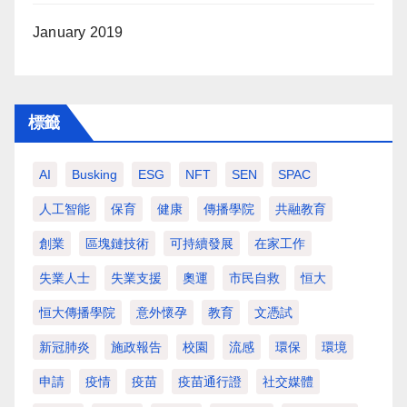
January 2019
標籤
AI
Busking
ESG
NFT
SEN
SPAC
人工智能
保育
健康
傳播學院
共融教育
創業
區塊鏈技術
可持續發展
在家工作
失業人士
失業支援
奧運
市民自救
恒大
恒大傳播學院
意外懷孕
教育
文憑試
新冠肺炎
施政報告
校園
流感
環保
環境
申請
疫情
疫苗
疫苗通行證
社交媒體