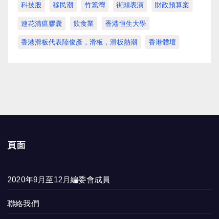
科技股
移民潮
竹篙灣
街頭表演
財政預算案
連花清瘟膠囊
飲食業
香港恒生大學
香港滑板代表陸俊彥，滑板，滑板熱潮
香港體壇
頁面
2020年9月至12月編委會成員
聯絡我們