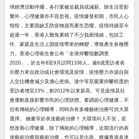
球經濟活動停擺，各行業被迫裁員或減薪。除生活受影
響外，心理健康亦不容忽視。疫情爆發初期，市民人心
惶惶，主要因缺乏防疫物資而產生恐懼。疫情持續至今
超過一年，香港人難免累積了不少負面情緒，包括工
作、家庭及生活上因疫情帶來的轉變，導致產生各種壓
力。香港心理衞生會公布「全港抑鬱指數調查
2020」，於去年8至9月訪問1336人。逾6成受訪者表
示壓力來自政治或社會環境及疫情，疫情壓力亦源自與
人交往機會減少及擔心患病。達中等至嚴重抑鬱程度的
受訪者增至23%，創2012年以來新高。可見疫情及社
會運動直接影響市民的心理狀態。要調節心理健康，不
但有傳統的心理輔導，同時亦有多種藝術治療可供大眾
選擇。 繪畫等於表達藝術治療？ 大環境叫人不安，若
想改善心理健康，除了傳統的心理輔導，近期流行的表
達藝術治療與藝術治療，也可以是出路。根據香港表達