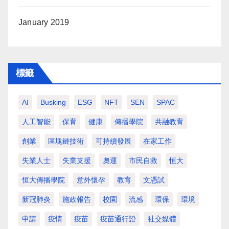
January 2019
標籤
AI
Busking
ESG
NFT
SEN
SPAC
人工智能
保育
健康
傳播學院
共融教育
創業
區塊鏈技術
可持續發展
在家工作
失業人士
失業支援
奧運
市民自救
恒大
恒大傳播學院
意外懷孕
教育
文憑試
新冠肺炎
施政報告
校園
流感
環保
環境
申請
疫情
疫苗
疫苗通行證
社交媒體