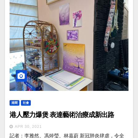
港聞
社會
港人壓力爆煲 表達藝術治療成新出路
APR 30, 2021
記者：李雅然、馮焯瑩、林嘉蔚 新冠肺炎肆虐，令全