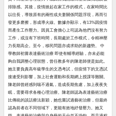
排除感。其後，疫情掀起在家工作的模式，在家時間比
以往長，導致原有的兩性或夫妻關係問題浮現，再而引
發更多磨擦，形成導火線。數據亦顯示，有13%因疫情
而產生工作壓力。因員工會擔心上司認為他們沒有努力
工作，或沒有下班時間，長期處於工作模式，令精神壓
力長期高企。至今，移民問題亦成求助的新趨勢。 中
學教師初嘗表達藝術治療 即使有輔導經驗，亦未必能
夠自我調整心理狀態，曾任教多年的陳老師便是如此。
她主要負責高年級學生的文憑考試，但疫情下的文憑試
接連受到影響，加上社會運動和長期網上授課等難關。
陳老師曾經感到喘不過氣，造成長期焦慮，加上夜夜失
眠，需要尋求各種心理治療。陳老師認為表達藝術治療
比傳統的談話療法新穎，她也嘗試過藝術治療，但最終
認為前者在不同領域下，更能有效地紓發壓力。她又
指，表達藝術治療與自身藝術天分並不掛鉤，而且過程