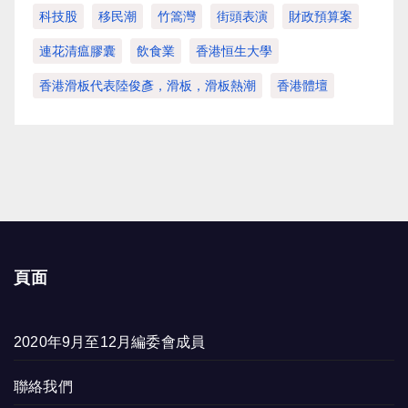
科技股
移民潮
竹篙灣
街頭表演
財政預算案
連花清瘟膠囊
飲食業
香港恒生大學
香港滑板代表陸俊彥，滑板，滑板熱潮
香港體壇
頁面
2020年9月至12月編委會成員
聯絡我們