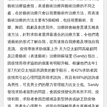
藝術治療協會指，表達藝術治療與藝術治療的不同之
處，在於藝術治療只會以視覺藝術作治療方法，而表達
藝術治療的方法主要有5個範疇，包括視覺藝術、音
樂、舞蹈、戲劇及創意寫作。治療師會融會貫通五種表
達方法，針對求助者選擇最適合的治療方案，令他們透
過藝術的形式了解自我，從而達致自我療癒及增強自我
意識。 疫情導致求助個案上升 天力亞太顧問高級顧問
及註冊藝術（表達藝術）治療師蘇瑞雯 (Sandy) 指出，
因疫情而尋求協助的個案有明顯升幅。根據他們去年1
至7月於亞太地區所調查的數字顯示，有42%求助者因
疫情而引起心理問題而尋求諮詢，而且有68%的諮詢者
為男性，可見男士們的壓力管理能力比女士低。Sandy
發現求助者面對的問題，會因疫情變化而有所不同。疫
情初期，求助者會因恐懼感染新型肺炎或缺乏防疫物
資，而產生心理壓力，或因自我隔離而產生孤獨感及被