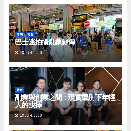
港聞
社會
巴士迷拍攝亂象頻傳
18 JUN, 2026
社會
副業與創業之間：現實掣肘下年輕
人的抉擇
18 JUN, 2026