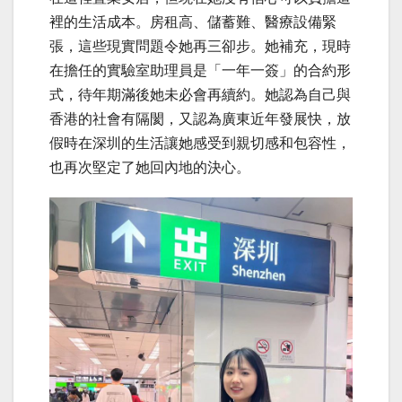
裡的生活成本
。
房租高、儲蓄難、醫療設備緊
張，這些現實問題令她再三卻步。她補充，現時
在擔任的實驗室助理員是「一年一簽」的合約形
式
，
待年期滿後她未必會再續約。她認為自己與
香港的社會
有
隔閡
，又
認為廣東近年發展快，
放
假
時
在深圳的生活讓她感受到親切感和包容性，
也再次堅定了她回內地的決心。