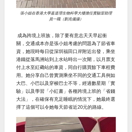
張小姐在香港大學嘉道理生物科學大樓擔任實驗室助理
員一職（劉兆儀攝）
成為跨境上班族，除了要有意志天天早起衝
關，交通成本亦是張小姐考慮的問題為了節省車
資，她現時每日從深圳福田口岸附近出發，乘坐
港鐵從落馬洲站到上水站時出一次閘，以月票支
付上水至紅磡站的車資，同自行購買餘下車程費
用。她分享自己曾實測乘坐不同的交通工具例如
大巴、小巴以及穿梭巴士不等
，
經過數星期「實
驗」以及學習「小紅書」各種跨境上班的「省錢
大法」，在確保有充足睡眠的情況下，她最終選
擇了這個可以令她每天節省近20元的路線。