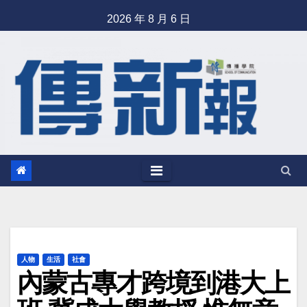
Skip
2026 年 8 月 6 日
to
content
人物
生活
社會
內蒙古專才跨境到港大上