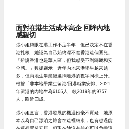
面對在港生活成本高企 回眸內地
感
親切
張小姐轉眼在港工作不足半年，但
已決定
不在香
港扎根，她認為自己始終漂不進香港這個圈兒。
「雖說香港也是華人區，但我感受不到歸屬和安
全感。
」數據顯示
，近年內地來港學生越來越
多，但內地生畢業後選擇離港的數字同樣上升。
根據「非本地畢業生留港/回港就業安排」2021
年留港的內地生為6105人，較2019年的9757
人，跌近四成
。
張小姐直言，香港發展的機遇她毫不質疑，她原
本以為自己漂泊之旅會在這裡結束，也有想過能
在這裡置業安居，但現在她沒有信心可以負擔這