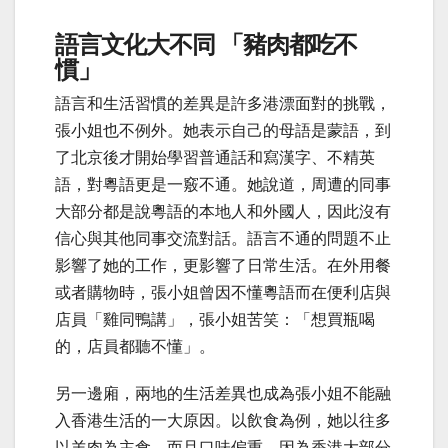
語言文化大不同
「豬肉都吃不
慣
」
語言和生活習慣的差異是許多港漂面對的挑戰，
張小姐也不例外。她表示自己的母語是蒙語，到
了北京後才開始學習普通話和寫漢字
、
不精英
語，對粵語更是一
竅不通。她說道
，
周遭的同事
大部分
都是說粵語的本地人和外國人
，
因此沒有
信心與其他同事交流對話。語言不通的問題不止
影響了她的工作，更影響了日常生活。在外用餐
或者購物時，張小姐曾因不懂粵語而在便利店與
店員「雞同鴨講」，張小姐苦笑：「想買瓶喝
的，店員都聽不懂」。
另一邊廂，兩地的生活差異也成為張小姐不能融
入香港生活的一大原因。以飲食為例
，
她以往多
以羊肉為主食
，
而且口味偏重，
因為香港大部分