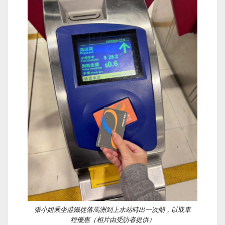
張小姐乘坐港鐵從落馬洲到上水站時出一次閘，以取車
程優惠（相片由受訪者提供）