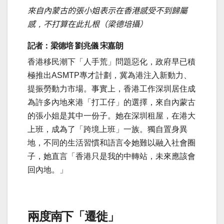
來自內蒙古的張小姐表示在香港感受不到歸屬
感
，
不打算在此扎根（梁德培攝）
記者：梁德培 劉兆儀 宋嘉朗
香港移民潮
下「人手荒」問題惡化，政府早已積
極推出ASMTP專才計劃，冀為港注入新動力、
提振勞動力市場。事實上，香港工作深圳居住成
為許多內地來港「打工仔」的選擇，來自內蒙古
的張小姐是其中一份子。她在深圳租屋
，
在港大
上班
，
成為了「跨境上班」一族
。
獨自置身異
地
，
不同的生活習慣和語言令她難以融入社會圈
子，她直言「香港只是我的中轉站，未來應該會
回內地。」
兩度南下
「
遷徙
」