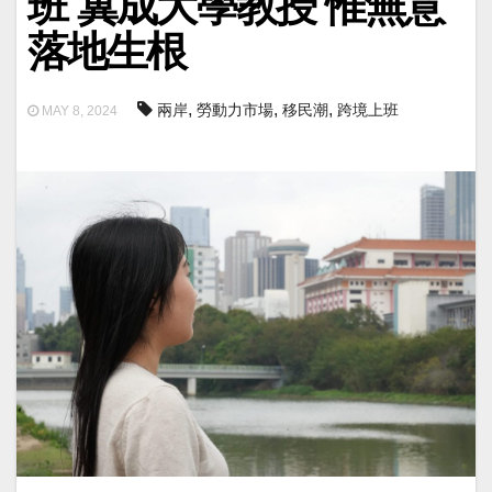
班 冀成大學教授 惟無意
落地生根
,
,
,
兩岸
勞動力市場
移民潮
跨境上班
MAY 8, 2024