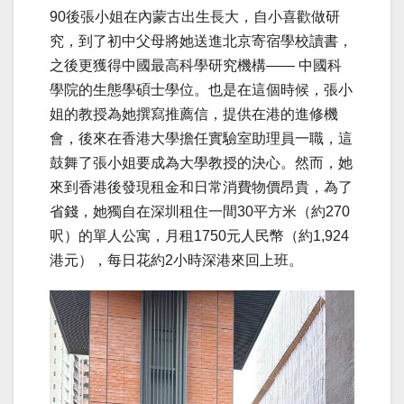
90後
張小姐在內蒙古出生長大，自
小喜歡做研
究
，
到了初中父母將她送進北京寄宿學校讀書，
之後更獲得中國最高科學研究機構
——
中國科
學院的生態學碩士學位。也是在這個時候，張小
姐的教授為她撰寫推薦信，提供在港的進修機
會
，
後來在香港大學擔任實驗室助理員一職，這
鼓舞了張小姐要成為大學教授的決心。然而
，她
來
到香港後發現租金和日常消費物價昂貴，為了
省錢，她獨自在深圳租住一間
30平方米（約270
呎）的
單人公寓，月租
1750元人民幣（約1,924
港元），每日花約2小時深
港來回上班
。