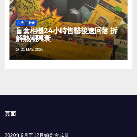
生活
社會
盲盒相機24小時售罄後速回落 拆
解熱潮興衰
21 MAY, 2026
頁面
2020年9月至12月編委會成員