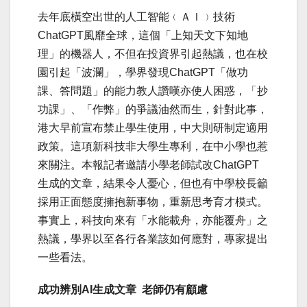
去年底橫空出世的人工智能﹙ＡＩ﹚技術
ChatGPT風靡全球，這個「上知天文下知地
理」的機器人，不但在投資界引起熱議，也在校
園引起「波瀾」，學界發現ChatGPT「做功
課、答問題」的能力教人讚嘆亦使人困惑，「抄
功課」、「作弊」的爭議油然而生，針對此事，
港大早前宣布禁止學生使用，中大則研制定適用
政策。這項新科技非大學生專利，在中小學也惹
來關注。本報記者邀請小學老師試改ChatGPT
生成的文章，結果令人憂心，但也有中學校長籲
採用正面態度擁抱新事物，重新思考育才模式。
事實上，科技向來有「水能載舟，亦能覆舟」之
熱議，學界以至各行各業該如何應對，專家提出
一些看法。
成功
辨別AI生成文章 老師仍有顧慮