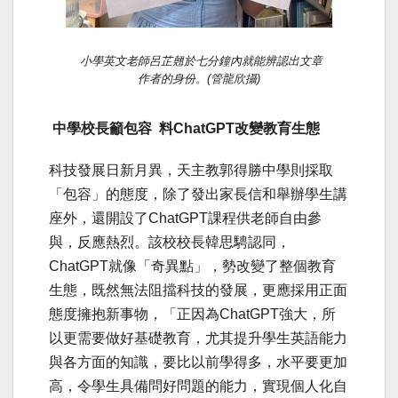
小學英文老師呂芷翹於七分鐘內就能辨認出文章
作者的身份。(管龍欣攝)
中學校長籲包容 料
Chat
GPT改變教育生態
科技發展日新月異，天主教郭得勝中學則採取
「包容」的態度，除了發出家長信和舉辦學生講
座外，還開設了ChatGPT課程供老師自由參
與，反應熱烈。該校校長韓思騁認同，
ChatGPT就像「奇異點」，勢改變了整個教育
生態，既然無法阻擋科技的發展，更應採用正面
態度擁抱新事物，「正因為ChatGPT強大，所
以更需要做好基礎教育，尤其提升學生英語能力
與各方面的知識，要比以前學得多，水平要更加
高，令學生具備問好問題的能力，實現個人化自