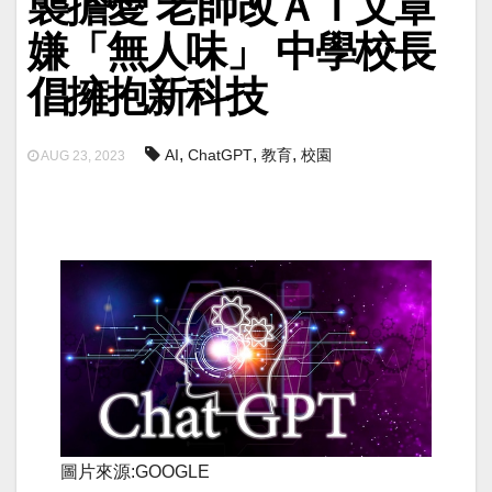
襲擔憂 老師改ＡＩ文章
嫌「無人味」 中學校長
倡擁抱新科技
,
,
,
AI
ChatGPT
教育
校園
AUG 23, 2023
圖片來源:GOOGLE