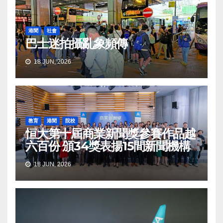
港聞
社會
巴士迷拍攝亂象頻傳
18 JUN, 2026
教育
港聞
院校
恒大第十屆商業新聞獎參賽作品越
六百份 頒34獎表揚15間新聞機構
18 JUN, 2026