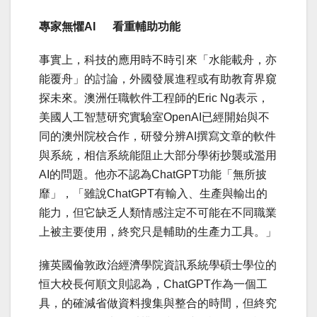
專家無懼AI 看重輔助功能
事實上，科技的應用時不時引來「水能載舟，亦
能覆舟」的討論，外國發展進程或有助教育界窺
探未來。澳洲任職軟件工程師的Eric Ng表示，
美國人工智慧研究實驗室OpenAI已經開始與不
同的澳州院校合作，研發分辨AI撰寫文章的軟件
與系統，相信系統能阻止大部分學術抄襲或濫用
AI的問題。他亦不認為ChatGPT功能「無所披
靡」，「雖說ChatGPT有輸入、生產與輸出的
能力，但它缺乏人類情感注定不可能在不同職業
上被主要使用，終究只是輔助的生產力工具。」
擁英國倫敦政治經濟學院資訊系統學碩士學位的
恒大校長何順文則認為，ChatGPT作為一個工
具，的確減省做資料搜集與整合的時間，但終究