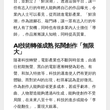
台，並創立了「鮮浪潮」。透過這個平台，讓一
些有志入行的年輕人能夠將自己的作品曝光，令
業內人士可以看見，從而踏進電影產業。「鮮浪
潮」作為踏腳石、敲門磚，讓一眾有志入行的年
輕人有了契機，同時也有很多業內人士擔任「導
師」，作品漸漸讓人知曉，同時提高質量。
AI
技術轉催成熟
拓闊創作「無限
大」
隨著科技轉變，電影產業也不斷與時並進，由過
往初期無聲、黑白的電影逐漸轉變為彩色、有
聲、和加入特效等，科技的邁進使人們有更好的
體驗。而對於AI的出現，杜琪峯認為是好徵兆。
作為創作人能夠節省更多成本，甚或乎劇本、作
曲、人物塑造能夠透過AI生成，能夠使創作不受
局限，在未來八至十年，科技的進步或能令「李
小龍翻生」，重現大銀幕。