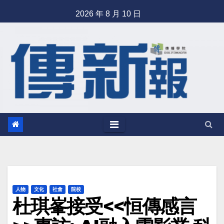
Skip
2026 年 8 月 10 日
to
content
人物
文化
社會
院校
杜琪峯接受<<恒傳感言