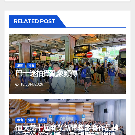
RELATED POST
港聞
社會
巴士迷拍攝亂象頻傳
18 JUN, 2026
教育
港聞
院校
恒大第十屆商業新聞獎參賽作品越