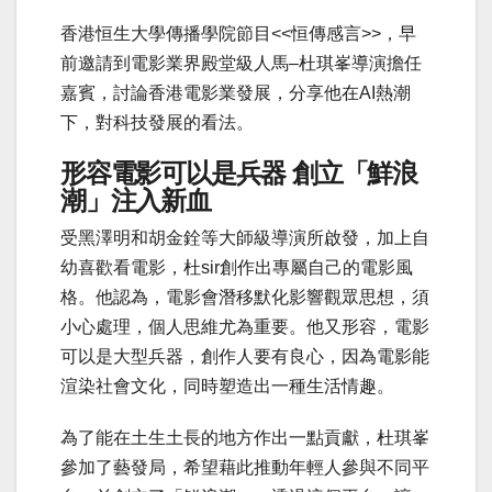
香港恒生大學傳播學院節目<<恒傳感言>>，早
前邀請到電影業界殿堂級人馬–杜琪峯導演擔任
嘉賓，討論香港電影業發展，分享他在AI熱潮
下，對科技發展的看法。
形容電影可以是兵器
創立「鮮浪
潮」注入新血
受黑澤明和胡金銓等大師級導演所啟發，加上自
幼喜歡看電影，杜sir創作出專屬自己的電影風
格。他認為，電影會潛移默化影響觀眾思想，須
小心處理，個人思維尤為重要。他又形容，電影
可以是大型兵器，創作人要有良心，因為電影能
渲染社會文化，同時塑造出一種生活情趣。
為了能在土生土長的地方作出一點貢獻，杜琪峯
參加了藝發局，希望藉此推動年輕人參與不同平