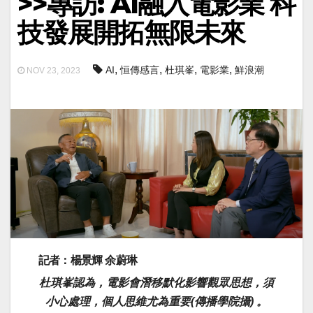
>>專訪: AI融入電影業 科
技發展開拓無限未來
,
,
,
,
AI
恒傳感言
杜琪峯
電影業
鮮浪潮
NOV 23, 2023
記者：楊景輝 余蔚琳
杜琪峯認為，電影會潛移默化影響觀眾思想，須
小心處理，個人思維尤為重要(傳播學院攝) 。