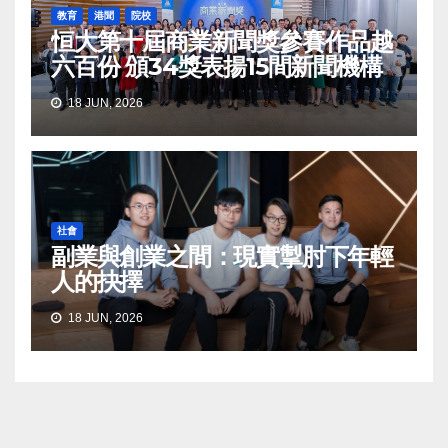
教育
港聞
院校
恒大第十屆商業新聞獎參賽作品越
六百份 頒34獎表揚15間新聞機構
18 JUN, 2026
社會
副業與創業之間：現實掣肘下年輕
人的抉擇
18 JUN, 2026