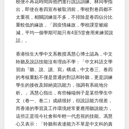
校便不再花時間與他們進行說話訓練。林同學指
出，即使在卷四宣布被取消前，學校對卷四都不
太重視，相關訓練並不多，不排除是卷四佔分比
重較低的緣故，「因疫情緣故，學校課堂被縮
減，平均一個學期可能只有4至5堂會用來練習說
話」。
香港恒生大學中文系教授馮慧心博士認為，中文
聆聽及說話技能沒有理由不學：「中文科語文學
習由
『
聽、說、讀、寫
』
構成，中文卷三、卷四
的考核重點不僅是普通的對話和聆聽，更是訓練
學生的接收及歸納資訊能力，強調有系統地分
析。」馮慧心指出，有些極端例子是某些學生中
文（卷一、卷二）成績很好，但說話能力很差，
而香港的學習及工作環境經常要應用聽說能力，
這些正是現今社會和年輕一代忽視的技能。馮慧
心又表示：「聆聽和表達能力不單是中文科的責