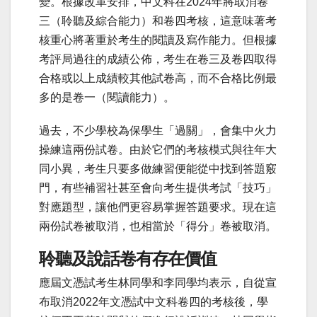
變。根據改革安排，中文科在2024年將取消卷
三（聆聽及綜合能力）和卷四考核，這意味著考
核重心將著重於考生的閱讀及寫作能力。但根據
考評局過往的成績公佈，考生在卷三及卷四取得
合格或以上成績較其他試卷高，而不合格比例最
多的是卷一（閱讀能力）。
過去，不少學校為保學生「過關」，會集中火力
操練這兩份試卷。由於它們的考核模式與往年大
同小異，考生只要多做練習便能從中找到答題竅
門，有些補習社甚至會向考生提供考試「技巧」
對應題型，讓他們更容易掌握答題要求。現在這
兩份試卷被取消，也相當於「得分」卷被取消。
聆聽及說話卷有存在價值
應屆文憑試考生林同學和李同學均表示，自從宣
布取消2022年文憑試中文科卷四的考核後，學