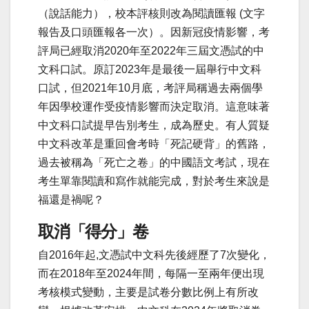
（說話能力），校本評核則改為閱讀匯報 (文字
報告及口頭匯報各一次）。因
新冠
疫情影響，考
評局已經取消2020年至2022年三屆文憑試的中
文科口試。原訂2023年是最後一屆舉行中文科
口試，但2021年10月底，考評局稱過去兩個學
年因學校運作受疫情影響而決定取消。這意味著
中文科口試提早告別考生，成為歷史。有人質疑
中文科改革是重回會考時「死記硬背」的舊路，
過去被稱為「死亡之卷」的中國語文考試，現在
考生單靠閱讀和寫作就能完成，對於考生來說是
福還是禍呢？
取消「得分」卷
自2016年起,文憑試中文科先後經歷了7次變化，
而在2018年至2024年間，每隔一至兩年便出現
考核模式變動，主要是試卷分數比例上有所改