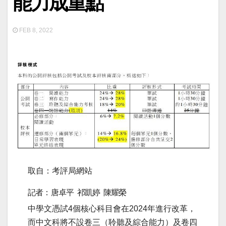
能力成重點
FEB 8, 2022
取自：考評局網站
記者：唐卓平 祁凱婷 陳耀榮
中學文憑試4個核心科目會在2024年進行改革，
而中文科將不設卷三（聆聽及綜合能力）及卷四