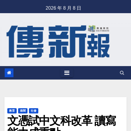
Skip
2026 年 8 月 8 日
to
content
教育
港聞
社會
文憑試中文科改革 讀寫