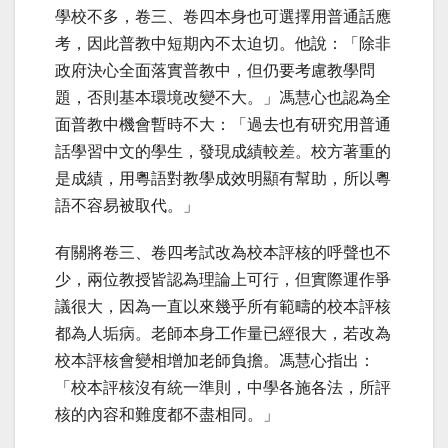
學校不多，卷三、卷四本身也可選擇用普通話應
考，因此普教中短期內不太迫切。他說：「除非
政府決心全面落實普教中，但仍要考慮教學問
題，否則基本環境改變不大。」馮慧心也認為全
面普教中機會暫時不大：「過去也有研究用普通
話學習中文的學生，發現成績較差。校方著重的
是成績，用粵語對教學成效明顯有幫助，所以粵
語不容易被取代。」
有關將卷三、卷四考試改
為校本評核的呼聲也不
少，兩位教授皆認為理論上可行，但實際運作爭
議很大，因為一直以來幾乎所有範疇的校本評核
都為人垢病。老師本身工作量已經很大，若改為
校本評核會變相增加老師負擔。馮慧心指出：
「校本評核沒有統一準則，中學各施各法，所評
核的內容和難度都不盡相同。」