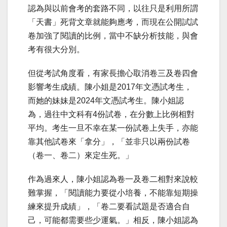
認為與以前會考的套路不同，以往只是利用所謂
「天書」死背文章就能夠應考，而現在公開試試
卷加強了閱讀的比例，當中不缺分析技能，與會
考有很大分別。
但從考試角度看，有家長擔心取消卷三及卷四會
影響考生成績。陳小姐是2017年文憑試考生，
而她的妹妹是2024年文憑試考生。陳小姐認
為，過往中文科有4份試卷，在分數上比例相對
平均。考生一旦不幸在某一份試卷上失手，亦能
靠其他試卷來「拿分」，「並非只以兩份試卷
（卷一、卷二）來定生死。」
作為過來人，陳小姐認為卷一及卷二相對來說較
難掌握，「閱讀能力要從小培養，不能靠短期操
練來提升成績」，「卷二要看試題是否適合自
己，可能都需要些少運氣。」相反，陳小姐認為