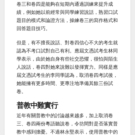
卷三和卷四是能夠在短期內通過訓練來提升成
績，例如她以前經常與同學練習說話，熟習口試
題目的模式和論證方法，操練卷三的寫作格式和
回答題目技巧。
但是，有不擅長說話、對卷四信心不大的考生就
認為不考口試對自己有利。應屆文憑試考生林同
學表示，由於她自身有些社交恐懼，很怕與陌生
人說話，卷四對她來說難以發揮實力。同樣是應
屆文憑試考生的李同學認為，取消卷四考試後，
她能擁有更多時間、更專注地準備其餘三份試
卷。
普教中難實行
近年有關普教中的討論越來越多，加上取消卷
三、卷四兩份粵語聽說卷，令坊間對是否落實普
教中感到擔憂。不過林永堅表示，使用普教中的