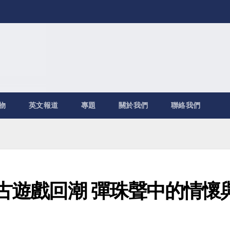
物
英文報道
專題
關於我們
聯絡我們
復古遊戲回潮 彈珠聲中的情懷