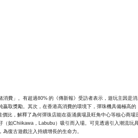
消費」。有超過80% 的《傳新報》受訪者表示，遊玩主因是消
純贏取獎勵。其次，在香港高消費的環境下，彈珠機具備極高的
的娛樂性價比，解釋了為何彈珠店能在葵涌廣場及旺角中心等核心商
如Chiikawa，Labubu）吸引而入場。可見透過引入潮
，為復古遊戲注入持續增長的生命力。