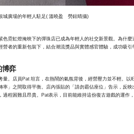
城廣場的年輕人駐足( 溫曉盈 勞鉉晴攝)
紫色霓虹燈掩映下的彈珠店已成為年輕人的社交新景觀。為什麼
經營者的重新包裝下，結合潮流獎品與實體感官體驗，成功吸引
的博弈
量。店員Pat 坦言，在熱鬧的氣氛背後，經營壓力並不輕。
轉率」之間取得平衡。店內張貼的「請勿霸佔座位」告示，反映
，過程困難且昂貴。Pat表示，目前能維持這份復古遊戲的運作