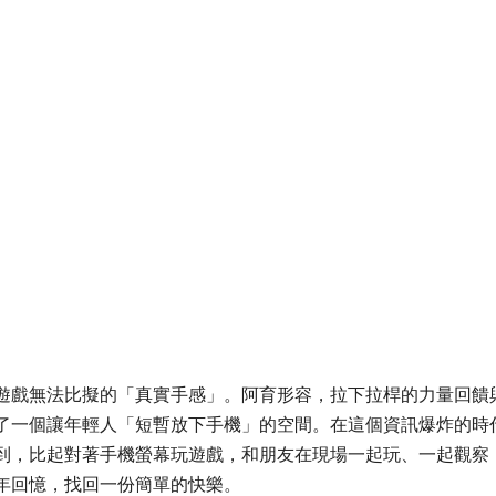
遊戲無法比擬的「真實手感」。阿育形容，拉下拉桿的力量回饋
了一個讓年輕人「短暫放下手機」的空間。在這個資訊爆炸的時
到，比起對著手機螢幕玩遊戲，和朋友在現場一起玩、一起觀察
年回憶，找回一份簡單的快樂。