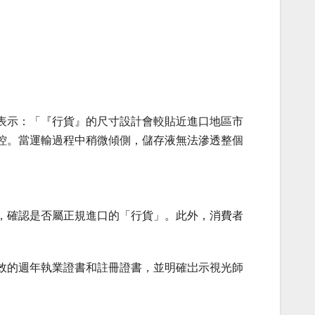
表示：「『行貨』的尺寸設計會較貼近進口地區市
控。當運輸過程中稍微傾側，儲存液無法滲透整個
，確認是否屬正規進口的「行貨」。此外，消費者
效的週年執業證書和註冊證書，並明確岀示視光師