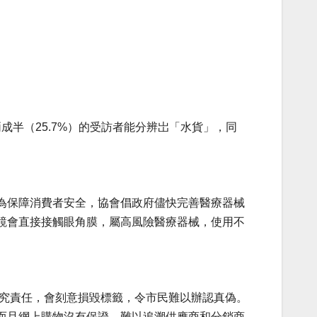
成半（25.7%）的受訪者能分辨岀「水貨」，同
為保障消費者安全，協會倡政府儘快完善醫療器械
鏡會直接接觸眼角膜，屬高風險醫療器械，使用不
追究責任，會刻意損毀標籤，令市民難以辦認真偽。
而且網上購物沒有保證，難以追溯供應商和分銷商