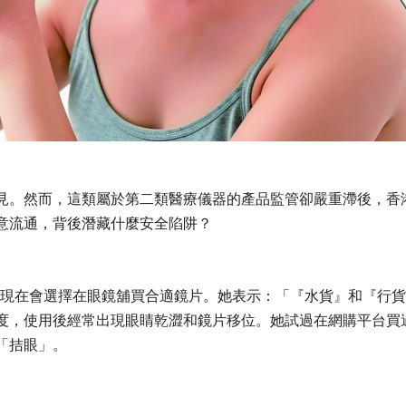
見。然而，這類屬於第二類醫療儀器的產品監管卻嚴重滯後，香
意流通，背後潛藏什麼安全陷阱？
，但現在會選擇在眼鏡舖買合適鏡片。她表示：「『水貨』和『行
度，使用後經常出現眼睛乾澀和鏡片移位。她試過在網購平台買
「拮眼」。