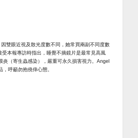
。因雙眼近視及散光度數不同，她常買兩副不同度數
麗接受本報專訪時指出，睡覺不摘鏡片是最常見高風
（寄生蟲感染），嚴重可永久損害視力。Angel
品，呼籲勿抱僥倖心態。