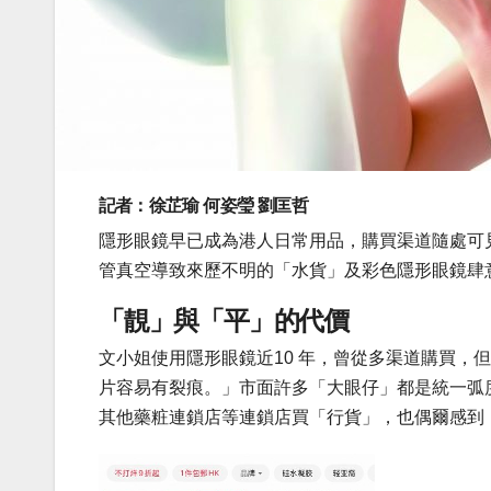
記者：徐
芷瑜
何姿瑩
劉匡哲
隱形眼鏡早已成為港人日常用品，購買渠道隨處可
管真空導致來歷不明的「水貨」及彩色隱形眼鏡肆
「靚」與「平」的代價
文小姐使用隱形眼鏡近10 年，曾從多渠道購買
片容易有裂痕。」市面許多「大眼仔」都是統一弧
其他藥粧連鎖店等連鎖店買「行貨」，也偶爾感到