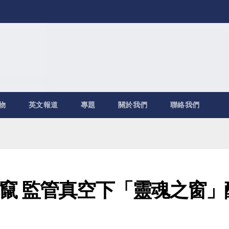
物
英文報道
專題
關於我們
聯絡我們
竄 監管真空下「靈魂之窗」