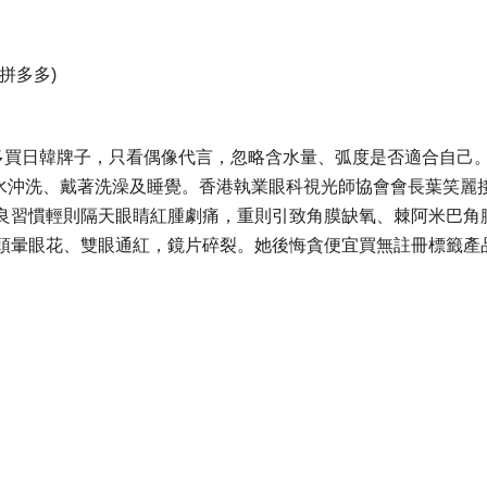
拼多多)
初多買日韓牌子，只看偶像代言，忽略含水量、弧度是否適合自己
自來水沖洗、戴著洗澡及睡覺。香港執業眼科視光師協會會長葉笑
習慣輕則隔天眼睛紅腫劇痛，重則引致角膜缺氧、棘阿米巴角膜炎
頭暈眼花、雙眼通紅，鏡片碎裂。她後悔貪便宜買無註冊標籤產