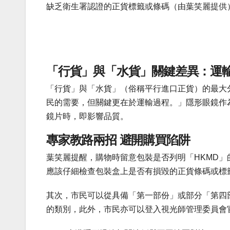
缺乏
衛生署認證的
正貨標籤或條碼
（
由葉笑麗提供
「行貨」與「水貨」關鍵差異：運
「行貨」與「水貨」（俗稱平行進口正貨）的最大
民的需要，但關鍵更在於運輸過程。」隱形眼鏡作
鏡片時，即影響品質。
專家教路兩招 避開購買陷阱
葉笑麗提醒，購物時留意包裝是否列明「HKMD
應該仔細檢查包裝盒上是否有損毀的正貨條碼或標
其次，市民可以從具備「第一部份」或部分「第四
的類別，此外，市民亦可以登入視光師管理委員會