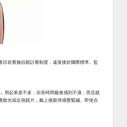
港目前實施自願註冊制度，遠落後於國際標準。監
貨』用起來差不多，但長時間戴會感到不適，而且鏡
過散光或近視鏡片，戴上後眼球感覺緊繃。即使在