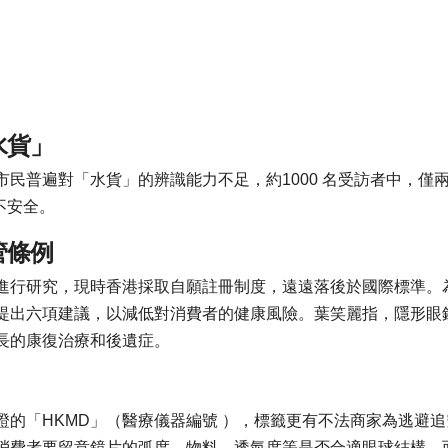
水貨」
民普遍對「水貨」的辨識能力不足，約1000 名受訪者中，僅兩
不安全。
管條例
進行研究，現時香港採取自願註冊制度，遠遠落後於國際標準。
提出六項建議，以減低對消費者的健康風險。葉笑麗指，隱形眼
長的康復治療和後遺症。
」
證的「HKMD」（醫療儀器編號 ），標籤更有不法商家為逃避
消費者要留意鏡片的弧度、物料、透氣度等是否合適眼球結構，