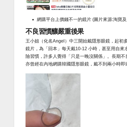
網購平台上價錢不一的鏡片 (圖片來源:淘寶及
不良習慣釀
嚴重後果
王小姐（化名Angel）中三開始戴隱形眼鏡，起
鏡片，為「回本」每天戴10-12 小時，甚至用
險習慣，許多人覺得「只是一晚沒關係」。長期不良
亦曾經在內地網購韓國隱形眼鏡，戴不到兩小時即