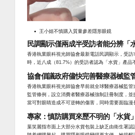
王小姐不慎購入質量參差隱形眼鏡
民調顯示僅兩成半受訪者能分辨「
香港執業眼科視光師協會最新電話民調顯示，受訪市
時，近八成（81.7%）的受訪者認為「水貨」產品
協會倡議政府儘快完善醫療器械監
香港執業眼科視光師協會早前就全球醫療器械監管
監管條例，設立消費者醫療器械強制註冊制度，並
當可對眼睛造成不可逆轉的傷害，同時需要面臨漫
專家：慎防購買來歷不明的「水貨
葉笑麗指市面上大部分水貨包裝上缺乏由衛生署認
隨着網購興起，購買隱形眼鏡變得更方便，她提醒