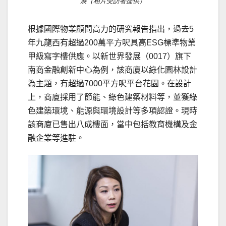
展（相片受訪者提供）
根據國際物業顧問高力的研究報告指出，過去5
年九龍西有超過200萬平方呎具高ESG標準物業
甲級寫字樓供應。以新世界發展（0017）旗下
南商金融創新中心為例，該商廈以綠化園林設計
為主題，有超過7000平方呎平台花園。在設計
上，商廈採用了節能、綠色建築材料等，並獲綠
色建築環境、能源與環境設計等多項認證。現時
該商廈已售出八成樓面
，當中包括教
育
機構及金
融企業等進駐。