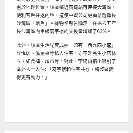
惠於地理位置。該區鄰近高鐵站可連接大灣區，
便利客戶往返內地，這使中資公司更願意選擇長
沙灣區「落戶」。據物業報告顯示，在過去五年
長沙灣區內甲級寫字樓的交投量增加了62%。
此外，該區生活配套成熟，如有「西九四小龍」
昇悅居、泓景臺等私人住宅，亦不乏民生小店林
立，如食肆、超市等。對此，李婉茵指出吸引了
區外人士入住: 「寫字樓和住宅共存，將整區變
得更有動力。」