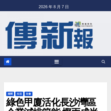
Skip
2026 年 8 月 7 日
to
content
港聞
生活
社會
綠色甲廈活化長沙灣區