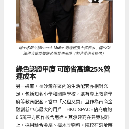
瑞士名錶品牌Franck Muller 總經理潘正棋表示，備ESG
認證大廈能提振公司業務表現（相片受訪者提供）
綠色認證甲廈 可節省高達25%營
運成本
另一邊廂，長沙灣在區內的生活配套亦相對充
足，包括知名小學和國際學校，還有專上教育學
府等教育配套。當中「又租又買」且作為
南商金
融創新中心
最大的用戶—HKU SPACE佔商廈約
6.5萬平方呎作校舍用途。其承建商在建築材料
上，採用糅合金屬、櫸木等物料。院校在選址時