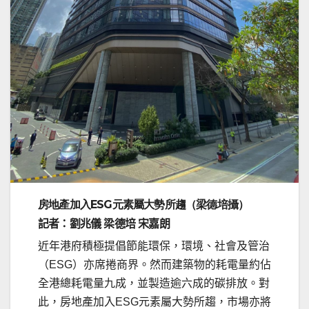
房地產加入ESG元素屬大勢所趨（梁德培攝）
記者：劉兆儀 梁德培 宋嘉朗
近年港府積極提倡節能環保，環境、社會及管治
（ESG）亦席捲商界。然而建築物的耗電量約佔
全港總耗電量九成，並製造逾六成的碳排放。對
此，房地產加入ESG元素屬大勢所趨，市場亦將