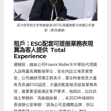
高力研究部主管李婉茵表示ESG商廈能吸引跨國公司進
駐（劉兆儀攝）
租戶：ESG配套可提振業務表現
冀為客人提供
Total
Experience
通關前，鐘錶公司Franck Muller大中華區代理購
入該商廈高層數個單位，並在內設立海景展覽
室。公司總經理潘正棋表示，選址時會留意大廈
有否具備ESG認證，大廈的配套能否提振業務表
現，最重要是能滿足客戶要求。他指出，以往於
瑞士舉辦的「高級鐘錶展」，在2023年移師到
香港辦公室舉辦:「因為公司是國際品牌，所以