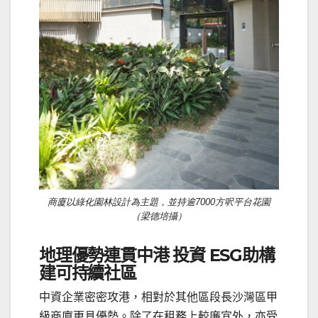
商廈以綠化園林設計為主題，並持逾7000方呎平台花園
（梁德培攝）
地
理
優勢連貫中港 投資 ESG助構
建可持續社區
中資企業密密攻港，相對於其他區段長沙灣區甲
級商廈更具優勢。除了在租務上較廉宜外，亦受