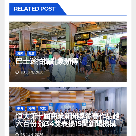
RELATED POST
港聞
社會
巴士迷拍攝亂象頻傳
18 JUN, 2026
教育
港聞
院校
恒大第十屆商業新聞獎參賽作品越
六百份 頒34獎表揚15間新聞機構
18 JUN, 2026