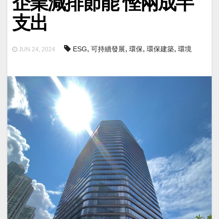
企業減排節能 慳兩成半
支出
,
,
,
,
ESG
可持續發展
環保
環保建築
環境
JUN 24, 2024