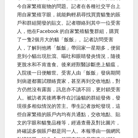
今自家繁殖寵物的問題。記者在各種社交平台上
用自家繁殖字眼，就能夠輕易尋找買賣貓隻的賬
戶和群組開發的貼文。記者聯絡到其中一位受害
人，他在Facebook 的自家繁殖貓隻群組，購買
了一隻2個月大的貓「飯飯」。記者訪問受害
人，了解到他將「飯飯」帶回家一星期多，便留
意到小貓出現肚瀉、嘔吐和眼睛發炎情況，隨後
更脫水和不肯進食。後來經獸醫診斷患上貓瘟，
入院後一日便離世。受害人由「飯飯」發病期間
到病逝都嘗試聯絡賣家，甚至再到交收地點，對
方仍然沒有露面，訊息亦不讀不回，更封鎖受害
人。被訪者其後將事件在討論貓的群組發佈，發
現很多相似情況的苦主。學生記者放蛇發現，這
些自家繁殖的賬戶內均有共通點，交收地點、貼
文的字眼和貓隻品種等，經過查冊及對比圖片，
終確認多個賬戶都是同一人。本報導由一個網民