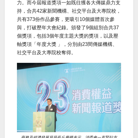
力。而今屆報道獎項一如既往獲各大傳媒鼎力支
持，合共42家新聞機構、社交平台及大專院校，
共有373份作品參賽，更吸引10個媒體首次參
與，打破歷年大會紀錄。頒發了9個組別合共37
個獎項，包括3個年度主題大獎的獎項，以及壓
軸獎項「年度大獎 」，分別由23間傳媒機構、
社交平台及大專院校奪得。
商務及經濟發展局局長丘應樺表示，消委會一直緊貼市