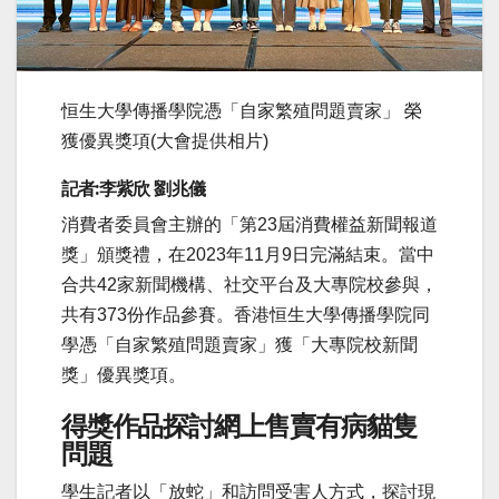
恒生大學傳播學院憑「自家繁殖問題賣家」 榮
獲優異獎項(大會提供相片)
記者:李紫欣 劉兆儀
消費者委員會主辦的「第23屆消費權益新聞報道
獎」頒獎禮，在2023年11月9日完滿結束。當中
合共42家新聞機構、社交平台及大專院校參與，
共有373份作品參賽。香港恒生大學傳播學院同
學憑「自家繁殖問題賣家」獲「大專院校新聞
獎」優異獎項。
得獎作品探討網上售賣有病貓隻
問題
學生記者以「放蛇」和訪問受害人方式，探討現