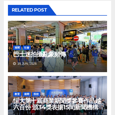
RELATED POST
港聞
社會
巴士迷拍攝亂象頻傳
18 JUN, 2026
教育
港聞
院校
恒大第十屆商業新聞獎參賽作品越
六百份 頒34獎表揚15間新聞機構