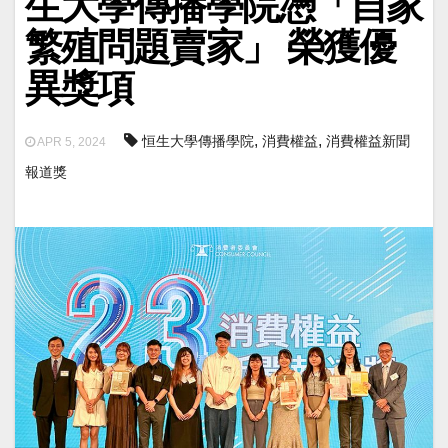
生大學傳播學院憑「自家
繁殖問題賣家」 榮獲優
異獎項
,
,
恒生大學傳播學院
消費權益
消費權益新聞
APR 5, 2024
報道獎